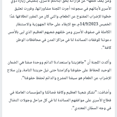
ومن يقف خلفها- عن قراراته بحق أبنائكم الأسرى، بتقليص زيارة ذوي
الأسرى لأبنائهم في سجونه؛ أجرت اللجنة مشاوراتها، وقررت تعليق
خطوة الإضراب المفتوح عن الطعام، والتي كان من المقرر انطلاقها غدًا
الخميس 14/9/2023م، مع الإبقاء على حالة الجهوزية والاستنفار
الكاملة في صفوف الأسرى ومن خلفهم شعبهم العظيم الذي لبى بالأمس
دعوتنا للوقفات المساندة لنا في مراكز المدن في محافظات الوطن
كافة".
وأكدت اللجنة أن "جاهزيتنا واستعدادنا الدائم ووحدة صفنا هي الضمان
الوحيد للحفاظ على حقوقنا وكرامتنا حتى نيل حريتنا التامة، وإن سلاح
الإضراب عن الطعام هو سيفنا المشرع والدائم لحفظ حقوقنا".
وأضافت: "نشكر شعبنا العظيم وكافة فصائلنا والمؤسسات العاملة في
قطاع الأسرى على مواقفهم المساندة لنا في كل مراحل وجولات النضال
في وجه السجّان المعتدي".