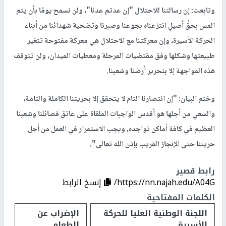
وتابعت: إن رسالتنا للاحتلال "إن عدتم عدنا"، ولن نسمح يومًا بأن يتم
المس بحقٍّ أصيلٍ انتزعناه بجوعنا وصبرنا وتضحية شهدائنا من أبناء
الحركة الأسيرة، وإن معركتنا مع الاحتلال هي معركة مفتوحة تتغير
طبيعتها وشكلها وفق مقتضيات المرحلة ومعطيات الميدان، ولن تتوقف
هذه المواجهة إلا بتحرير أرضنا وشعبنا.
وختم البيان: "إن انتصارنا التام لا يتحقق إلا بحريتنا الكاملة والتامة،
والسعي من أجلها هو أقدس الواجبات الملقاة على عاتق فصائلنا وشعبنا
العظيم في كافة أماكن تواجده، ويجب الاستمرار في العمل من أجل
حريتنا حتى الإنجاز القريب بإذن الله تعالى".
رابط قصير
https://nn.najah.edu/A04G/
إنسخ الرابط
الكلمات المفتاحية
اللجنة الوطنية العليا للحركة
الإضراب عن
الأسيرة
الطعام