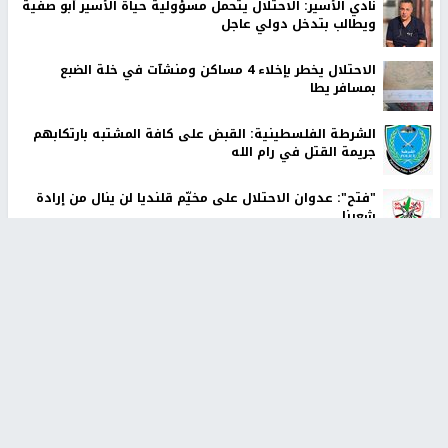
نادي الأسير: الاحتلال يتحمل مسؤولية حياة الأسير أبو صفية
ويطالب بتدخل دولي عاجل
الاحتلال يخطر بإخلاء 4 مساكن ومنشآت في خلة الضبع
بمسافر يطا
الشرطة الفلسطينية: القبض على كافة المشتبه بارتكابهم
جريمة القتل في رام الله
"فتح": عدوان الاحتلال على مخيّم قلنديا لن ينال من إرادة
شعبنا
أخبار جامعة النجاح
طلبة مساق "مدخل للقانون
جامعة النجاح الوطنية تستضيف