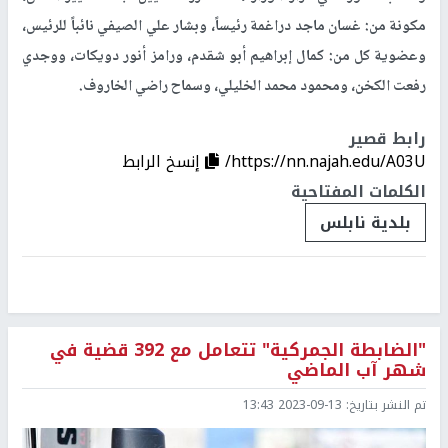
مكونة من: غسان ماجد دراغمة رئيساً، وبشار علي الصيفي نائباً للرئيس،
وعضوية كل من: كمال إبراهيم أبو شقدم، ورامز أنور دويكات، ووجدي
رفعت الكخن، ومحمود محمد الخليلي، وسماح راضي الخاروف.
رابط قصير
https://nn.najah.edu/A03U/
إنسخ الرابط
الكلمات المفتاحية
بلدية نابلس
"الضابطة الجمركية" تتعامل مع 392 قضية في
شهر آب الماضي
تم النشر بتاريخ:
2023-09-13 13:43