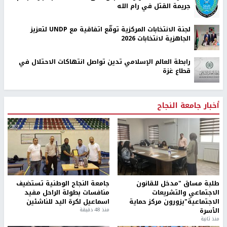
جريمة القتل في رام الله
لجنة الانتخابات المركزية توقّع اتفاقية مع UNDP لتعزيز
الجاهزية لانتخابات 2026
رابطة العالم الإسلامي تدين تواصل انتهاكات الاحتلال في
قطاع غزة
أخبار جامعة النجاح
طلبة مساق "مدخل للقانون
جامعة النجاح الوطنية تستضيف
الاجتماعي والتشريعات
منافسات بطولة الراحل مفيد
الاجتماعية"يزورون مركز حماية
اسماعيل لكرة اليد للناشئين
الأسرة
منذ 48 دقيقة
منذ ثانية