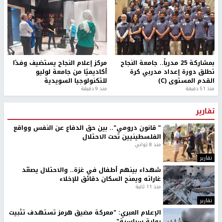
بمشاركة 25 مدرباً.. جامعة النجاح
مركز إعلام النجاح يستضيف وفدًا
تطلق دورة إعداد مدربي كرة
أكاديميًا من جامعة لوليو
القدم المستوى (C)
للتكنولوجيا السويدية
منذ 51 دقيقة
منذ 9 دقيقة
تقارير
" قانون درومي".. بين حق الدفاع عن النفس وواقع
الفلسطينيين تحت الاحتلال
منذ 8 ثواني
تقارير
شهداء بينهم أطفال في غزة.. والاحتلال يصعّد
غاراته ويمنح السكان دقائق للإخلاء
منذ 11 ثانية
تقارير
الإعلام العبري: "معركة مضيق هرمز تستهدف تثبيت
رواية سياسية"