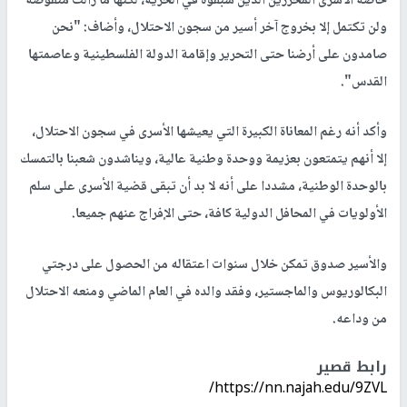
خاصة الأسرى المحررين الذين سبقوه في الحرية، لكنها ما زالت منقوصة
ولن تكتمل إلا بخروج آخر أسير من سجون الاحتلال، وأضاف: "نحن
صامدون على أرضنا حتى التحرير وإقامة الدولة الفلسطينية وعاصمتها
القدس".
وأكد أنه رغم المعاناة الكبيرة التي يعيشها الأسرى في سجون الاحتلال،
إلا أنهم يتمتعون بعزيمة ووحدة وطنية عالية، ويناشدون شعبنا بالتمسك
بالوحدة الوطنية، مشددا على أنه لا بد أن تبقى قضية الأسرى على سلم
الأولويات في المحافل الدولية كافة، حتى الإفراج عنهم جميعا.
والأسير صدوق تمكن خلال سنوات اعتقاله من الحصول على درجتي
البكالوريوس والماجستير، وفقد والده في العام الماضي ومنعه الاحتلال
من وداعه.
رابط قصير
https://nn.najah.edu/9ZVL/