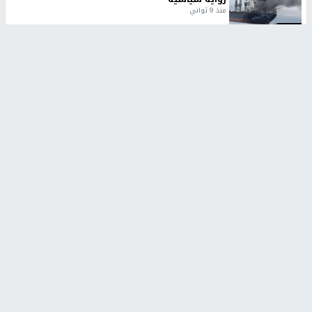
منذ 9 ثواني
تقارير
تصريحات خاصة
تصريحات خاصة
تصريحات خاصة
غازي حمد للشرق: الاتفاق حصيلة
مدير مستشفى النجاح: : نقل
مفاوضات طويلة استمرت ستة
أجهزة غسيل الكلى دون تجهيزات
شهور
متكاملة خطر على المرضى
منذ 12 ثانية
منذ 2 ساعة
تصريحات خاصة
تصريحات خاصة
الرجوب: لا مستقبل للنظام
الخضور: نجاح تجربة امتحان التربية