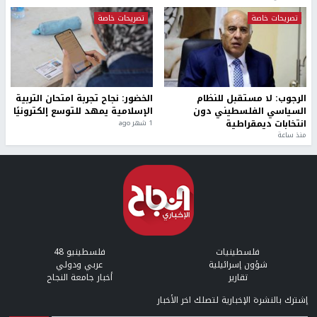
إصابة شاب بشظايا رصاص الاحتلال واعتقال خمسة مواطنين
خلال اقتحام مخيم بلاطة
واشنطن: الولايات المتحدة وإسرائيل تعملان على حل
الخلافات بشأن غزة
إيران: إعادة فتح مضيق هرمز مشروطة برفع الحصار الأميركي
أخبار جامعة النجاح
طلبة مساق "مدخل للقانون
جامعة النجاح الوطنية تستضيف
الاجتماعي والتشريعات
منافسات بطولة الراحل مفيد