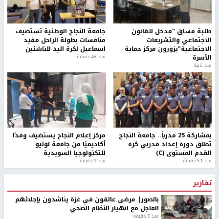
جانب المعتقل الأخرس، منهم ثمانية معتقلين إداريين وهم: سلطان
خلوف، وكايد الفسفوس، إضرابهما منذ 21 يومًا، إضافة إلى المعتقل
أسامة دقروق المضرب منذ 17 يومًا، ومحمد تيسير زكارنة، وأنس أحمد
كميل، وعبد الرحمن إياد براقة، وزهدي طلال عبيدو يواصلون الإضراب
منذ 14 يومًا، وانضم للإضراب منذ أربعة أيام المعتقل الإداري سيف
الدين ذياب العمارين (22 عامًا) من بلدة بيت عوا/ الخليل.
كما يواصل الأسير زاهر حمّاد (49 عامًا) من بلدة سلواد / رام الله إضرابه
عن الطعام منذ أربعة أيام، للمطالبة بالسماح له بلقاء نجله الأسير محمد
في سجن (عوفر)، والأسير حاتم القواسمة (42 عاما) من الخليل،
يواصل إضرابه عن الطعام لليوم الـ11 على التوالي، للمطالبة بنقله عند
شقيقه الأسير حازم القواسمة القابع في سجن (ريمون).