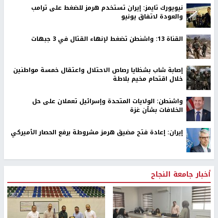
نابلس -
النجاح الإخباري -
قال نادي الأسير، اليوم الأربعاء، "إنه ومع
إعلان المعتقل ماهر الأخرس إضرابه المفتوح عن الطعام، بحسب عائلته
رفضاً لاعتقاله فجر اليوم، يرتفع عدد الأسرى المضربين إلى 11 أسير.
وأوضح النادي في بيان له، أن المعتقل الاخرس (52 عاماً) من بلدة سيلة
الظهر/جنين، هو أسير سابق أمضى نحو 4 سنوات في سجون الاحتلال،
كان آخرها في عام 2020، شرع خلاله في إضراب مفتوح عن الطعام
رفضاً لاعتقاله الإداري استمر لمدة 103 أيام، وهو متزوج وأب لستة
أبناء.
ولفت إلى أنّ عشرة أسرى يواصلون إضرابهم المفتوح عن الطعام، إلى