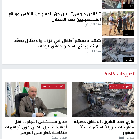
رابط قصير
https://nn.najah.edu/9YI4/
الكلمات المفتاحية
الأسرى
الإضراب عن الطعام
اخر الأخبار
مصادر عبرية: خلافات أميركية إسرائيلية بشأن وثيقة الـ15
نقطة
مصابون بنيران الاحتلال في جباليا شمال قطاع غزة
نيويورك تايمز: إيران تستخدم هرمز للضغط على ترامب
والعودة لاتفاق يونيو
القناة 13: واشنطن تضغط لإنهاء القتال في 3 جبهات