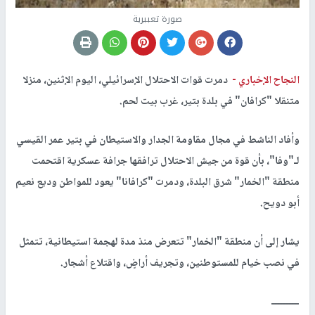
صورة تعبيرية
النجاح الإخباري -
دمرت قوات الاحتلال الإسرائيلي، اليوم الإثنين، منزلا
متنقلا "كرافان" في بلدة بتير، غرب بيت لحم.
وأفاد الناشط في مجال مقاومة الجدار والاستيطان في بتير عمر القيسي
لـ"وفا"، بأن قوة من جيش الاحتلال ترافقها جرافة عسكرية اقتحمت
منطقة "الخمار" شرق البلدة، ودمرت "كرافانا" يعود للمواطن وديع نعيم
أبو دويح.
يشار إلى أن منطقة "الخمار" تتعرض منذ مدة لهجمة استيطانية، تتمثل
في نصب خيام للمستوطنين، وتجريف أراضٍ، واقتلاع أشجار.
ــــــــــ