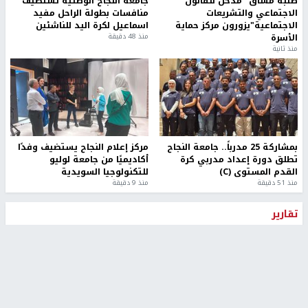
طلبة مساق "مدخل للقانون
جامعة النجاح الوطنية تستضيف
الاجتماعي والتشريعات
منافسات بطولة الراحل مفيد
الاجتماعية"يزورون مركز حماية
اسماعيل لكرة اليد للناشئين
الأسرة
منذ 48 دقيقة
منذ ثانية
بمشاركة 25 مدرباً.. جامعة النجاح
مركز إعلام النجاح يستضيف وفدًا
تطلق دورة إعداد مدربي كرة
أكاديميًا من جامعة لوليو
القدم المستوى (C)
للتكنولوجيا السويدية
منذ 51 دقيقة
منذ 9 دقيقة
تقارير
" قانون درومي".. بين حق الدفاع عن النفس وواقع
الفلسطينيين تحت الاحتلال
منذ 8 ثواني
تقارير
شهداء بينهم أطفال في غزة.. والاحتلال يصعّد