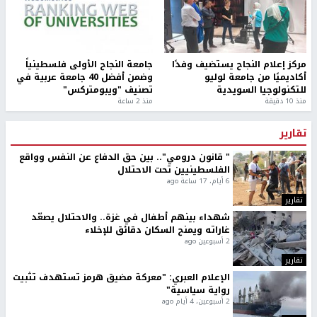
مركز إعلام النجاح يستضيف وفدًا
جامعة النجاح الأولى فلسطينياً
أكاديميًا من جامعة لوليو
وضمن أفضل 40 جامعة عربية في
للتكنولوجيا السويدية
تصنيف "ويبومتركس"
منذ 10 دقيقة
منذ 2 ساعة
تقارير
" قانون درومي".. بين حق الدفاع عن النفس وواقع
الفلسطينيين تحت الاحتلال
6 أيام، 17 ساعة ago
تقارير
شهداء بينهم أطفال في غزة.. والاحتلال يصعّد
غاراته ويمنح السكان دقائق للإخلاء
2 أسبوعين ago
تقارير
الإعلام العبري: "معركة مضيق هرمز تستهدف تثبيت
رواية سياسية"
2 أسبوعين، 4 أيام ago