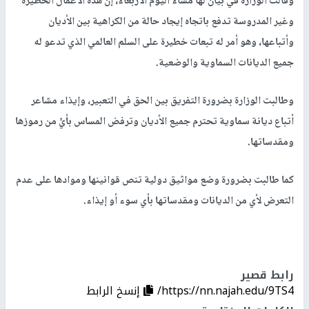
وقالت الوزارة في بيان لها مساء اليوم الأربعاء، إن هذه الأعمال الخطيرة
وغير المدروسة تدفع باتجاه إيجاد حالة من الكراهية بين الأديان
وأتباعها، وهو أمر له تبعات خطيرة على السلم العالمي الذي تدعو له
جميع الديانات السماوية والوضعية.
وطالبت الوزارة بضرورة التفريق بين الحق في التعبير، وإيذاء مشاعر
أتباع ديانة سماوية تحترم جميع الأديان وترفض المساس بأيٍّ من رموزها
ومقدساتها.
كما طالبت بضرورة وضع مواثيق دولية تنص قوانينها وموادها على عدم
التعرض لأي من الديانات ومقدساتها بأي سوء أو إيذاء.
رابط قصير
https://nn.najah.edu/9TS4/
إنسخ الرابط