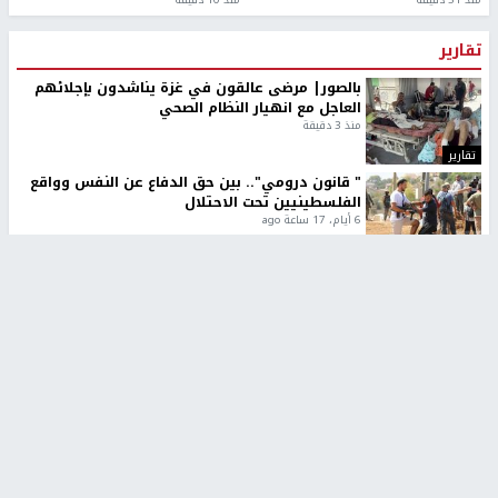
تقارير
بالصور| مرضى عالقون في غزة يناشدون بإجلائهم
العاجل مع انهيار النظام الصحي
منذ 3 دقيقة
تقارير
" قانون درومي".. بين حق الدفاع عن النفس وواقع
الفلسطينيين تحت الاحتلال
6 أيام، 17 ساعة ago
تقارير
شهداء بينهم أطفال في غزة.. والاحتلال يصعّد
غاراته ويمنح السكان دقائق للإخلاء
2 أسبوعين ago
تقارير
تصريحات خاصة
تصريحات خاصة
تصريحات خاصة