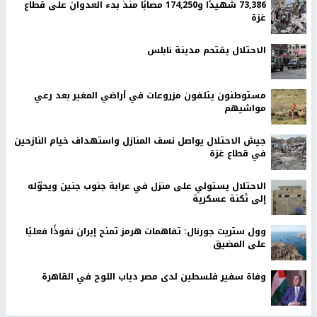
73,386 شهيدًا و174,250 مصابًا منذ بدء العدوان على قطاع
غزة
الاحتلال يقتحم مدينة نابلس
مستوطنون يتلفون مزروعات في أراضي المغير بعد رعي
مواشيهم
جيش الاحتلال يواصل نسف المنازل واستهداف خيام النازحين
في قطاع غزة
الاحتلال يستولي على منزل في عرابة جنوب جنين ويحوّله
إلى ثكنة عسكرية
وول ستريت جورنال: تفاهمات هرمز تمنح إيران نفوذًا فعليًا
على المضيق
وفاة سفير فلسطين لدى مصر دياب اللوح في القاهرة