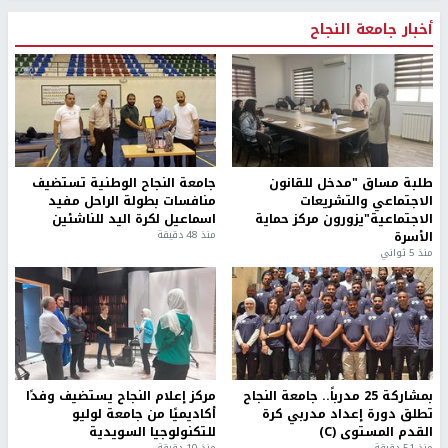
أخبار جامعة النجاح
طلبة مساق "مدخل للقانون
جامعة النجاح الوطنية تستضيف
الاجتماعي والتشريعات
منافسات بطولة الراحل مفيد
الاجتماعية"يزورون مركز حماية
اسماعيل لكرة اليد للناشئين
الأسرة
منذ 48 دقيقة
منذ 5 ثواني
بمشاركة 25 مدرباً.. جامعة النجاح
مركز إعلام النجاح يستضيف وفدًا
تطلق دورة إعداد مدربي كرة
أكاديميًا من جامعة لوليو
القدم المستوى (C)
للتكنولوجيا السويدية
منذ 51 دقيقة
منذ 10 دقيقة