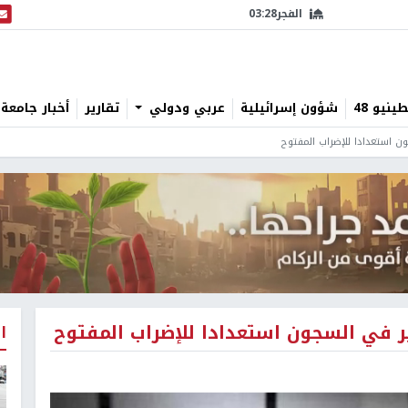
الفجر
03:28
البث
نيو 48
شؤون إسرائيلية
عربي ودولي
تقارير
أخبار جامعة 
جون استعدادا للإضراب المفتوح
فير في السجون استعدادا للإضراب المفتوح
ا