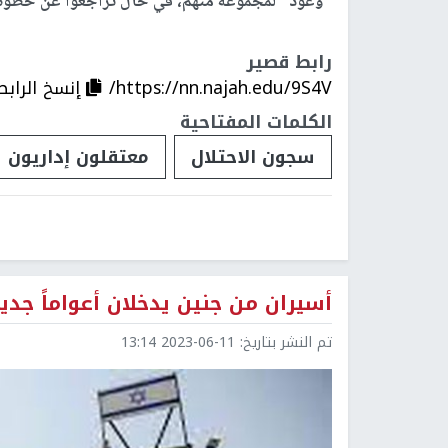
"وعود" لمجموعة منهم، في حال تراجعوا عن خطوة ا
رابط قصير
https://nn.najah.edu/9S4V/
إنسخ الرابط
الكلمات المفتاحية
سجون الاحتلال
معتقلون إداريون
أسيران من جنين يدخلان أعواماً جد
تم النشر بتاريخ:
2023-06-11 13:14