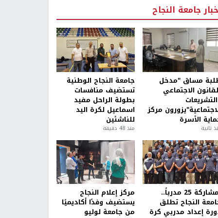
خبار جامعة النجاح
لبة مساق "مدخل
جامعة النجاح الوطنية
لقانون الاجتماعي
تستضيف منافسات
التشريعات
بطولة الراحل مفيد
لاجتماعية"يزورون مركز
اسماعيل لكرة اليد
ماية الأسرة
للناشئين
ذ ثانية
منذ 48 دقيقة
بمشاركة 25 مدرباً..
مركز إعلام النجاح
امعة النجاح تطلق
يستضيف وفدًا أكاديميًا
ورة إعداد مدربي كرة
من جامعة لوليو