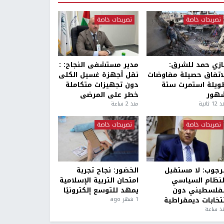
تصريحات خاصة
تصريحات خاصة
ازي حمد للشرق:
مدير مستشفى النجاح: :
لاتفاق حصيلة مفاوضات
نقل أجهزة غسيل الكلى
ويلة استمرت ستة
دون تجهيزات متكاملة
هور
خطر على المرضى
1 ثانية
منذ 2 ساعة
تصريحات خاصة
تصريحات خاصة
لرجوب: لا مستقبل
الخضور: نجاح تجربة
لنظام السياسي
امتحان التربية الإسلامية
لفلسطيني دون
يمهد للتوسع إلكترونيًا
نتخابات ديمقراطية
1 شهر ago
ذ ساعة