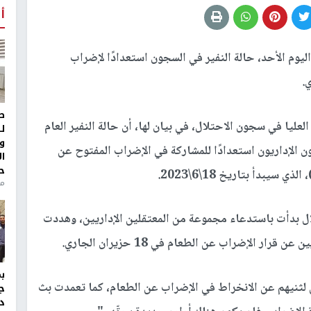
أ
اليوم الأحد، حالة النفير في السجون استعدادًا لإضراب
ط
عليا في سجون الاحتلال، في بيان لها، أن حالة النفير العام
ل
و
 الإداريون استعدادًا للمشاركة في الإضراب المفتوح عن
ا
ح
يبدأ بتاريخ 18\6\2023.
من
لال بدأت باستدعاء مجموعة من المعتقلين الإداريين، وهددت
ر الإضراب عن الطعام في 18 حزيران الجاري.
 لثنيهم عن الانخراط في الإضراب عن الطعام، كما تعمدت بث
ج
د