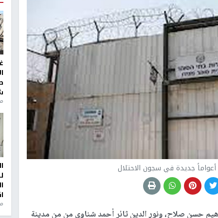
غ
ا
ط
ش
منذ 2
ا
أعواماً جديدة في سجون الاحتلال
ل
ا
ا
من
هيم حسن صلاح، ونور الدين ثائر أحمد شناوي من من مدينة