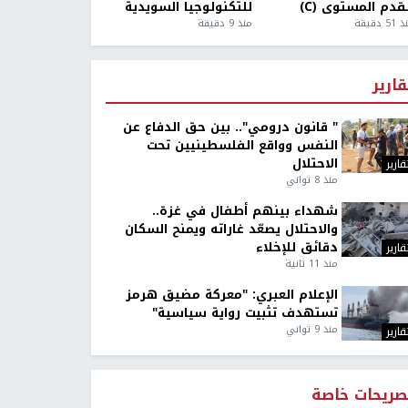
قدم المستوى (C)
للتكنولوجيا السويدية
5 دقيقة
منذ 9 دقيقة
قارير
" قانون درومي".. بين حق الدفاع عن
النفس وواقع الفلسطينيين تحت
الاحتلال
قارير
منذ 8 ثواني
شهداء بينهم أطفال في غزة..
والاحتلال يصعّد غاراته ويمنح السكان
دقائق للإخلاء
قارير
منذ 11 ثانية
الإعلام العبري: "معركة مضيق هرمز
تستهدف تثبيت رواية سياسية"
منذ 9 ثواني
قارير
صريحات خاصة