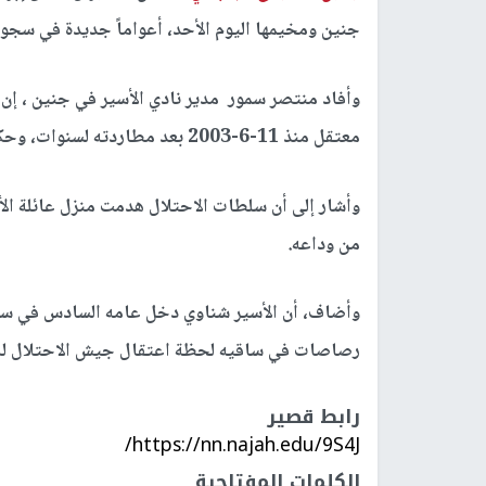
جنين ومخيمها اليوم الأحد، أعواماً جديدة في سجون 
معتقل منذ 11-6-2003 بعد مطاردته لسنوات، وحكم الاحتلال عليه بالسجن لمدة 23 عاماً.
من وداعه.
رصاصات في ساقيه لحظة اعتقال جيش الاحتلال له، وحكم
رابط قصير
https://nn.najah.edu/9S4J/
الكلمات المفتاحية