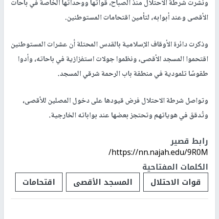
ونشرت شرطة الاحتلال منذ الصباح، قواتها ووحداتها الخاصة في باحات
الأقصى وعند أبوابه، لتأمين اقتحامات المستوطنين.
وذكرت دائرة الأوقاف الإسلامية بالقدس المحتلة أن عشرات المستوطنين
اقتحموا المسجد الأقصى، ونظموا جولات استفزازية في باحاته، وأدوا
طقوسًا تلمودية في منطقة باب الرحمة شرقي المسجد.
وتواصل شرطة الاحتلال فرض قيودها على دخول المصلين للأقصى،
وتُدقق في هوياتهم وتحتجز بعضها عند بواباته الخارجية.
رابط قصير
https://nn.najah.edu/9R0M/
الكلمات المفتاحية
قوات الاحتلال
المسجد الأقصى
اقتحامات