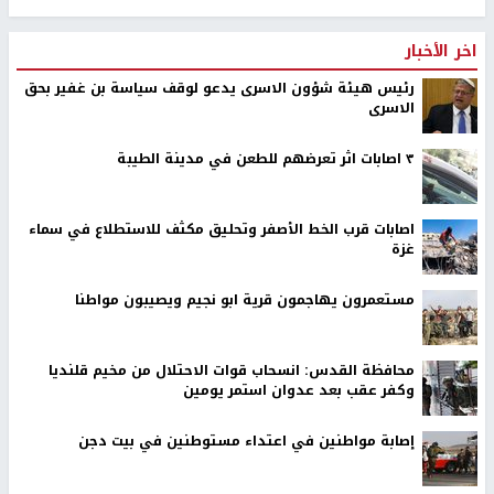
اخر الأخبار
رئيس هيئة شؤون الاسرى يدعو لوقف سياسة بن غفير بحق
الاسرى
٣ اصابات اثر تعرضهم للطعن في مدينة الطيبة
اصابات قرب الخط الأصفر وتحليق مكثف للاستطلاع في سماء
غزة
مستعمرون يهاجمون قرية ابو نجيم ويصيبون مواطنا
محافظة القدس: انسحاب قوات الاحتلال من مخيم قلنديا
وكفر عقب بعد عدوان استمر يومين
إصابة مواطنين في اعتداء مستوطنين في بيت دجن