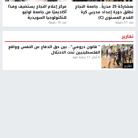
بمشاركة 25 مدرباً.. جامعة النجاح
مركز إعلام النجاح يستضيف وفدًا
تطلق دورة إعداد مدربي كرة
أكاديميًا من جامعة لوليو
القدم المستوى (C)
للتكنولوجيا السويدية
منذ 51 دقيقة
منذ 10 دقيقة
تقارير
" قانون درومي".. بين حق الدفاع عن النفس وواقع
الفلسطينيين تحت الاحتلال
6 أيام، 17 ساعة ago
تقارير
شهداء بينهم أطفال في غزة.. والاحتلال يصعّد
غاراته ويمنح السكان دقائق للإخلاء
2 أسبوعين ago
تقارير
الإعلام العبري: "معركة مضيق هرمز تستهدف تثبيت
رواية سياسية"
2 أسبوعين، 4 أيام ago
تقارير
تصريحات خاصة