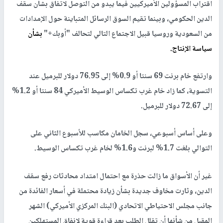
اقتراب المسؤولين الأميركيين فيما يبدو من التوصل لاتفاق بشأن سقف
الدين الحكومي، وبينما تقيم السوق الرسائل المتباينة حول الإمدادات
من السعودية وروسيا قبيل الاجتماع التالي لتحالف "أوبك+"
بشأن
سياسة الإنتاج.
وارتفع خام برنت 69 سنتا أو 0.9% إلى 76.95 دولار للبرميل عند
التسوية، كما زاد خام غرب تكساس الوسيط الأميركي 84 سنتا أو 1.2%
إلى 72.67 دولار للبرميل.
وعلى أساس أسبوعي، سجل الخامان مكاسب للأسبوع الثاني على
التوالي بلغت 1.7% لبرنت و1.6% لخام غرب تكساس الوسيط.
غير أن الأسواق ما زالت حذرة مع احتمال امتداد محادثات رفع سقف
الدين، وثارت مخاوف جديدة بشأن زيادة محتملة في أسعار الفائدة من
جانب مجلس الاحتياطي الاتحادي (البنك المركزي الأميركي) الشهر
المقبل من شأنها أن تقلل الطلب بعد قراءة قوية لإنفاق المستهلكين