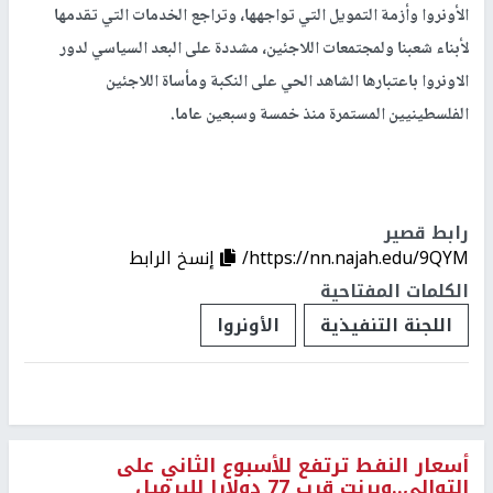
الأونروا وأزمة التمويل التي تواجهها، وتراجع الخدمات التي تقدمها
لأبناء شعبنا ولمجتمعات اللاجئين، مشددة على البعد السياسي لدور
الاونروا باعتبارها الشاهد الحي على النكبة ومأساة اللاجئين
الفلسطينيين المستمرة منذ خمسة وسبعين عاما.
رابط قصير
https://nn.najah.edu/9QYM/
إنسخ الرابط
الكلمات المفتاحية
اللجنة التنفيذية
الأونروا
أسعار النفط ترتفع للأسبوع الثاني على
التوالي..وبرنت قرب 77 دولارا للبرميل