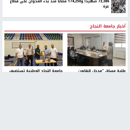
73,386 شهيدًا و174,250 مصابًا منذ بدء العدوان على قطاع
غزة
أخبار جامعة النجاح
طلبة مساق "مدخل للقانون
جامعة النجاح الوطنية تستضيف
الاجتماعي والتشريعات
منافسات بطولة الراحل مفيد
الاجتماعية"يزورون مركز حماية
اسماعيل لكرة اليد للناشئين
الأسرة
منذ 48 دقيقة
منذ ثانية