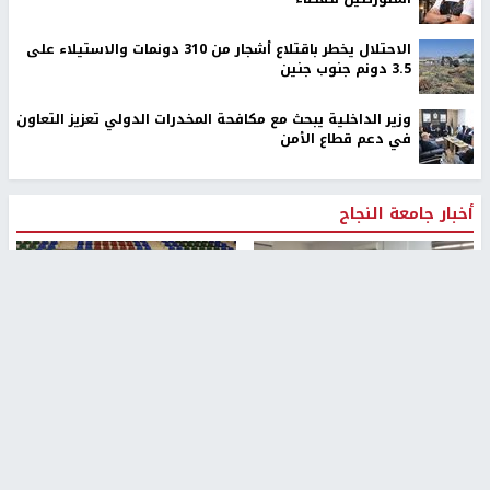
الاحتلال يخطر باقتلاع أشجار من 310 دونمات والاستيلاء على
3.5 دونم جنوب جنين
وزير الداخلية يبحث مع مكافحة المخدرات الدولي تعزيز التعاون
في دعم قطاع الأمن
أخبار جامعة النجاح
طلبة مساق "مدخل للقانون
جامعة النجاح الوطنية تستضيف
الاجتماعي والتشريعات
منافسات بطولة الراحل مفيد
الاجتماعية"يزورون مركز حماية
اسماعيل لكرة اليد للناشئين
الأسرة
منذ 48 دقيقة
منذ ثانية