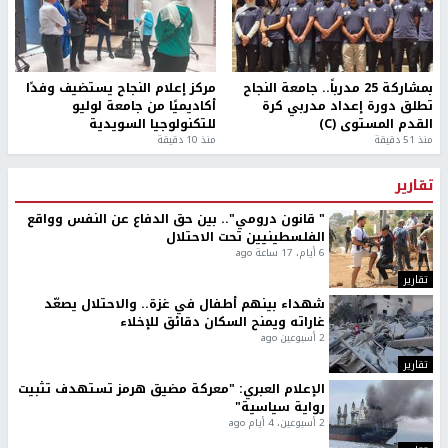
بمشاركة 25 مدرباً.. جامعة النجاح
مركز إعلام النجاح يستضيف وفدًا
تطلق دورة إعداد مدربي كرة
أكاديميًا من جامعة لوليو
القدم المستوى (C)
للتكنولوجيا السويدية
منذ 51 دقيقة
منذ 10 دقيقة
تقارير
" قانون درومي".. بين حق الدفاع عن النفس وواقع
الفلسطينيين تحت الاحتلال
6 أيام، 17 ساعة ago
تقارير
شهداء بينهم أطفال في غزة.. والاحتلال يصعّد
غاراته ويمنح السكان دقائق للإخلاء
2 أسبوعين ago
تقارير
الإعلام العبري: "معركة مضيق هرمز تستهدف تثبيت
رواية سياسية"
2 أسبوعين، 4 أيام ago