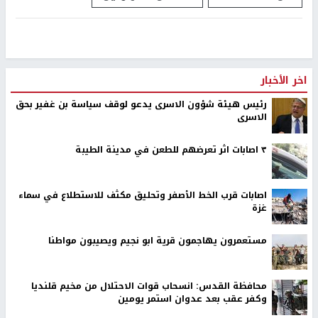
اخر الأخبار
رئيس هيئة شؤون الاسرى يدعو لوقف سياسة بن غفير بحق
الاسرى
٣ اصابات اثر تعرضهم للطعن في مدينة الطيبة
اصابات قرب الخط الأصفر وتحليق مكثف للاستطلاع في سماء
غزة
مستعمرون يهاجمون قرية ابو نجيم ويصيبون مواطنا
محافظة القدس: انسحاب قوات الاحتلال من مخيم قلنديا
وكفر عقب بعد عدوان استمر يومين