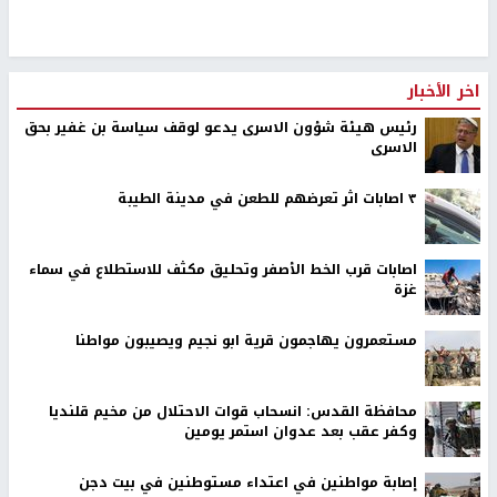
اخر الأخبار
رئيس هيئة شؤون الاسرى يدعو لوقف سياسة بن غفير بحق
الاسرى
٣ اصابات اثر تعرضهم للطعن في مدينة الطيبة
اصابات قرب الخط الأصفر وتحليق مكثف للاستطلاع في سماء
غزة
مستعمرون يهاجمون قرية ابو نجيم ويصيبون مواطنا
محافظة القدس: انسحاب قوات الاحتلال من مخيم قلنديا
وكفر عقب بعد عدوان استمر يومين
إصابة مواطنين في اعتداء مستوطنين في بيت دجن