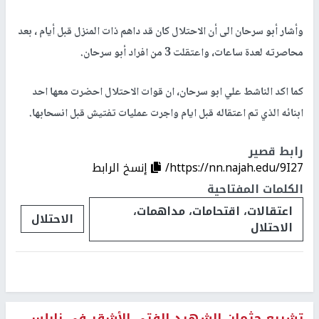
وأشار أبو سرحان الى أن الاحتلال كان قد داهم ذات المنزل قبل أيام ، بعد
محاصرته لعدة ساعات، واعتقلت 3 من افراد أبو سرحان.
كما اكد الناشط علي ابو سرحان، ان قوات الاحتلال احضرت معها احد
ابنائه الذي تم اعتقاله قبل ايام واجرت عمليات تفتيش قبل انسحابها.
رابط قصير
https://nn.najah.edu/9I27/
إنسخ الرابط
الكلمات المفتاحية
اعتقالات، اقتحامات، مداهمات،
الاحتلال
الاحتلال
تشييع جثمان الشهيد الفتى الأشقر في نابلس