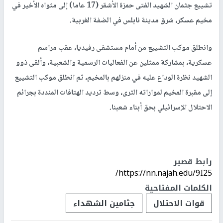
تشييع جثمان الشهيد الفتى حمزة الأشقر (17 عاما) إلى مثواه الأخير في
مخيم عسكر، شرق مدينة نابلس في الضفة الغربية.
وانطلق موكب التشييع من أمام مستشفى رفيديا، عقب مراسم
عسكرية، بمشاركة ممثلين عن الفعاليات الرسمية والشعبية، وألقى ذوو
الشهيد نظرة الوداع عليه في منزلهم بالمخيم، ثم انطلق موكب التشييع
إلى مقبرة المخيم لمواراته الثرى، وسط ترديد الهتافات المنددة بجرائم
الاحتلال الإسرائيلي بحق أبناء شعبنا.
رابط قصير
https://nn.najah.edu/9I25/
الكلمات المفتاحية
قوات الاحتلال
جثامين الشهداء