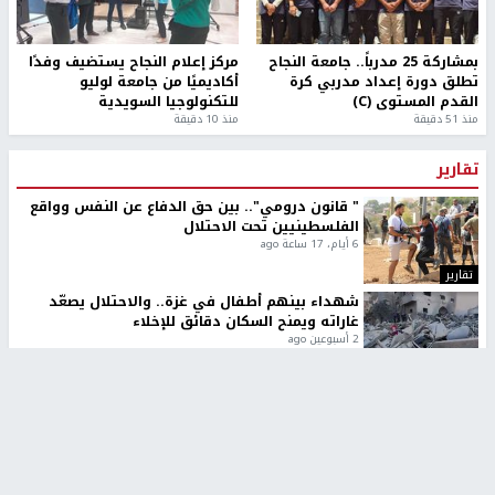
بمشاركة 25 مدرباً.. جامعة النجاح
مركز إعلام النجاح يستضيف وفدًا
تطلق دورة إعداد مدربي كرة
أكاديميًا من جامعة لوليو
القدم المستوى (C)
للتكنولوجيا السويدية
منذ 51 دقيقة
منذ 10 دقيقة
تقارير
" قانون درومي".. بين حق الدفاع عن النفس وواقع
الفلسطينيين تحت الاحتلال
6 أيام، 17 ساعة ago
تقارير
شهداء بينهم أطفال في غزة.. والاحتلال يصعّد
غاراته ويمنح السكان دقائق للإخلاء
2 أسبوعين ago
تقارير
الإعلام العبري: "معركة مضيق هرمز تستهدف تثبيت
رواية سياسية"
2 أسبوعين، 4 أيام ago
تقارير