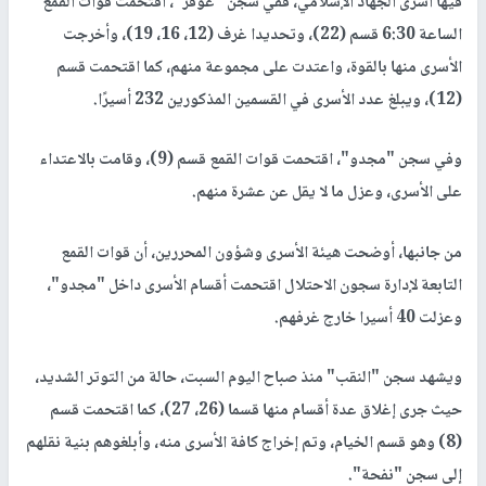
فيها أسرى الجهاد الإسلامي، ففي سجن "عوفر"، اقتحمت قوات القمع
الساعة 6:30 قسم (22)، وتحديدا غرف (12، 16، 19)، وأخرجت
الأسرى منها بالقوة، واعتدت على مجموعة منهم، كما اقتحمت قسم
(12)، ويبلغ عدد الأسرى في القسمين المذكورين 232 أسيرًا.
وفي سجن "مجدو"، اقتحمت قوات القمع قسم (9)، وقامت بالاعتداء
على الأسرى، وعزل ما لا يقل عن عشرة منهم.
من جانبها، أوضحت هيئة الأسرى وشؤون المحررين، أن قوات القمع
التابعة لإدارة سجون الاحتلال اقتحمت أقسام الأسرى داخل "مجدو"،
وعزلت 40 أسيرا خارج غرفهم.
ويشهد سجن "النقب" منذ صباح اليوم السبت، حالة من التوتر الشديد،
حيث جرى إغلاق عدة أقسام منها قسما (26، 27)، كما اقتحمت قسم
(8) وهو قسم الخيام، وتم إخراج كافة الأسرى منه، وأبلغوهم بنية نقلهم
إلى سجن "نفحة".