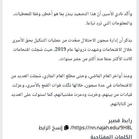
وأكّد نادي الأسير، أنّ هذا التصعيد ينذر بما هو أخطر، وفقا للمعطيات،
والمعلومات التي ترد تباعا.
يذكر أن إدارة سجون الاحتلال صعّدت من عمليات التنكيل بحق الأسرى
خلال الاقتحامات وشهدت ذروتها عام 2019، حيث سُجلت اقتحامات
كانت الأكثر عنفا منذ أكثر من عشر سنوات.
ومنذ أواخر العام الماضي، وحتى مطلع العام الجاري، سُجلت العديد من
الاقتحامات في عدة سجون، خلالها نكّلت قوات القمع بالأسرى، وعزلت
قيادات من بينهم، وخربت ودمرت مقتنياتهم، كما استولت على العديد
من كتاباتهم.
رابط قصير
https://nn.najah.edu/9H8L/
إنسخ الرابط
الكلمات المفتاحية