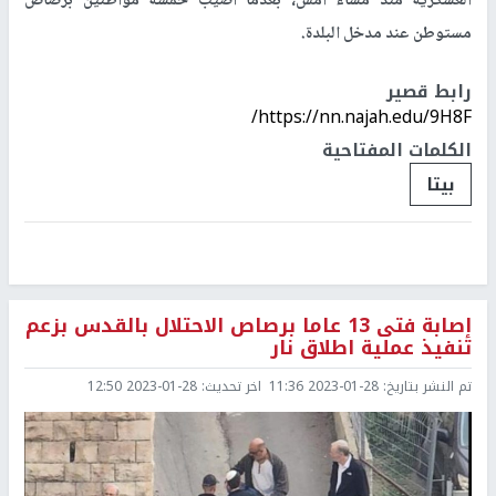
العسكرية منذ مساء أمس، بعدما أصيب خمسة مواطنين برصاص
مستوطن عند مدخل البلدة.
رابط قصير
https://nn.najah.edu/9H8F/
الكلمات المفتاحية
بيتا
إصابة فتى 13 عاما برصاص الاحتلال بالقدس بزعم
تنفيذ عملية اطلاق نار
تم النشر بتاريخ:
2023-01-28 11:36
اخر تحديث:
2023-01-28 12:50