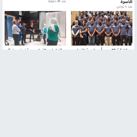
الأسرة
منذ 48 دقيقة
منذ 5 ثواني
بمشاركة 25 مدرباً.. جامعة النجاح
مركز إعلام النجاح يستضيف وفدًا
تطلق دورة إعداد مدربي كرة
أكاديميًا من جامعة لوليو
القدم المستوى (C)
للتكنولوجيا السويدية
منذ 51 دقيقة
منذ 10 دقيقة
تقارير
" قانون درومي".. بين حق الدفاع عن النفس وواقع
الفلسطينيين تحت الاحتلال
6 أيام، 17 ساعة ago
تقارير
شهداء بينهم أطفال في غزة.. والاحتلال يصعّد
غاراته ويمنح السكان دقائق للإخلاء
2 أسبوعين ago
تقارير