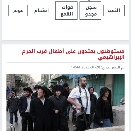
سجن
قوات
النقب
اقتحام
عوفر
مجدو
القمع
مستوطنون يعتدون على أطفال قرب الحرم
الإبراهيمي
تم النشر بتاريخ:
2023-01-28 14:44