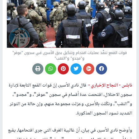
قوات القمع تنفّذ عمليات اقتحام وتنكيل بحق الأسرى في سجون "عوفر"
و"مجدو" و"النقب"
نابلس -
النجاح الإخباري -
قال نادي الأسير، إنّ قوات القمع التابعة لإدارة
سجون الاحتلال، اقتحمت عدة أقسام في سجون "عوفر"، و"مجدو"،
و"النقب"، ونكّلت بالأسرى، وعزلت مجموعة منهم، وإن حالة من التوتر
الشديد تسود السجون المذكورة.
وأوضح نادي الأسير، في بيان، أنّ غالبية الغرف التي جرى اقتحامها، يقبع