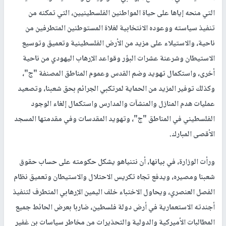
التي منحه إياها على حياة المواطنين الفلسطينيين، التي تمكنه من
تنفيذ سياسته ووعوده الانتخابية لغلاة المستوطنين المتطرفين من
ناحية، والاستيلاء على مزيد من الأرض الفلسطينية وتعميق وتوسيع
الاستيطان وشرعنة عشرات البؤر وقواعد الإرهاب اليهودي من ناحية
أخرى، واستكمال تهويد وضم القدس وعموم المناطق المصنفة "ج"،
وكذلك توفير المزيد من الحماية لمرتكبي الجرائم بحق شعبنا، وتصعيد
عمليات هدم المنازل والمنشآت والمدارس واستكمال إلغاء الوجود
الفلسطيني في المناطق "ج"، وتهويد المقدسات وفي مقدمتها المسجد
الأقصى المبارك.
ورأت الوزارة، في بيانها، أن نتنياهو يشكل حكومته على حساب حقوق
شعبنا ومصيره، ويدفع تجاه تكريس الاحتلال والاستيطان وتعميق نظام
الفصل العنصري، ويحاول الاختباء خلف اليمين الإرهابي المتطرف لتنفيذ
أجندته الاستعمارية في أرض دولة فلسطين، ضاربا بعرض الحائط جميع
المطالبات الأميركية والدولية والتحذيرات من مخاطر سياسات بن غفير