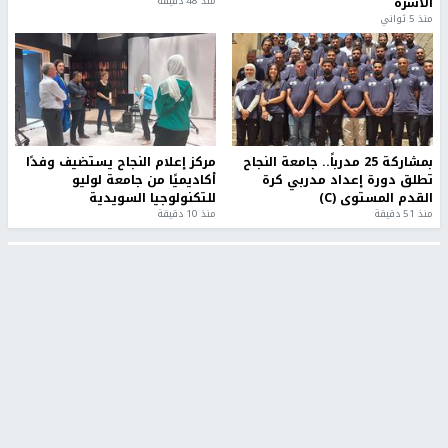
الأسرة
منذ 48 دقيقة
منذ 5 ثواني
بمشاركة 25 مدرباً.. جامعة النجاح
مركز إعلام النجاح يستضيف وفدًا
تطلق دورة إعداد مدربي كرة
أكاديميًا من جامعة لوليو
القدم المستوى (C)
للتكنولوجيا السويدية
منذ 51 دقيقة
منذ 10 دقيقة
تقارير
" قانون درومي".. بين حق الدفاع عن النفس وواقع
الفلسطينيين تحت الاحتلال
6 أيام، 17 ساعة ago
تقارير
شهداء بينهم أطفال في غزة.. والاحتلال يصعّد
غاراته ويمنح السكان دقائق للإخلاء
2 أسبوعين ago
تقارير