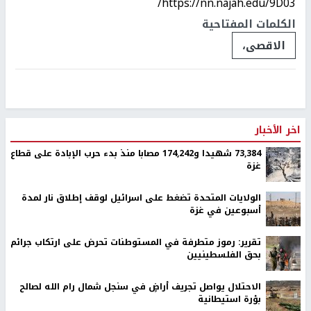
https://nn.najah.edu/9D03/
الكلمات المفتاحية
الاقصى،
اخر الأخبار
73,384 شهيدا و174,242 مصابا منذ بدء حرب الإبادة على قطاع
غزة
الولايات المتحدة تضغط على اسرائيل لوقف إطلاق نار لمدة
أسبوعين في غزة
تقرير: رموز متطرفة في المستوطنات تحرض على ارتكاب جرائم
بحق الفلسطينيين
الاحتلال يواصل تجريف أراضٍ في سنجل شمال رام الله لصالح
بؤرة استيطانية