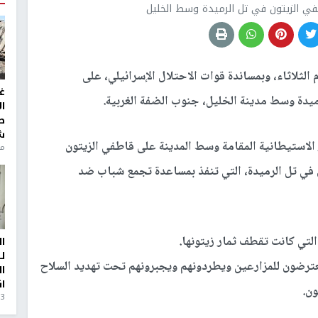
 الزيتون في تل الرميدة وسط الخليل
لثلاثاء، وبمساندة قوات الاحتلال الإسرائيلي، على
غ
ميدة وسط مدينة الخليل، جنوب الضفة الغربية.
ا
ط
ش
الاستيطانية المقامة وسط المدينة على قاطفي الزيتون
منذ 6
 في تل الرميدة، التي تنفذ بمساعدة تجمع شباب ضد
لتي كانت تقطف ثمار زيتونها.
ا
ل
عترضون للمزارعين ويطردونهم ويجبرونهم تحت تهديد السلاح
ا
ا
ون.
3 أيام، 23 ساعة ago