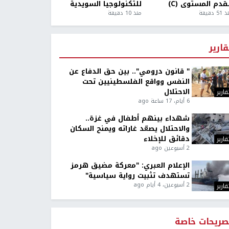
قدم المستوى (C)
للتكنولوجيا السويدية
5 دقيقة
منذ 10 دقيقة
قارير
" قانون درومي".. بين حق الدفاع عن
النفس وواقع الفلسطينيين تحت
الاحتلال
قارير
6 أيام، 17 ساعة ago
شهداء بينهم أطفال في غزة..
والاحتلال يصعّد غاراته ويمنح السكان
دقائق للإخلاء
قارير
2 أسبوعين ago
الإعلام العبري: "معركة مضيق هرمز
تستهدف تثبيت رواية سياسية"
2 أسبوعين، 4 أيام ago
قارير
صريحات خاصة