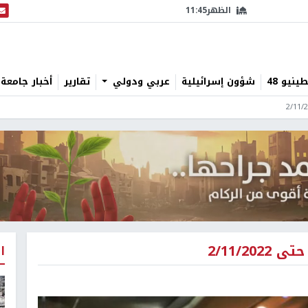
الظهر
11:45
البث
نيو 48
شؤون إسرائيلية
عربي ودولي
تقارير
أخبار جامعة 
2/11/2
ا