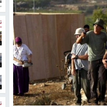
ال
منذ 1
ت
ت
ت
ت
ت