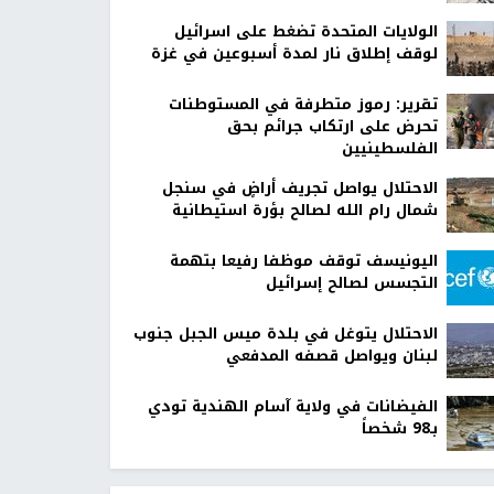
الولايات المتحدة تضغط على اسرائيل
لوقف إطلاق نار لمدة أسبوعين في غزة
تقرير: رموز متطرفة في المستوطنات
تحرض على ارتكاب جرائم بحق
الفلسطينيين
الاحتلال يواصل تجريف أراضٍ في سنجل
شمال رام الله لصالح بؤرة استيطانية
اليونيسف توقف موظفا رفيعا بتهمة
التجسس لصالح إسرائيل
الاحتلال يتوغل في بلدة ميس الجبل جنوب
لبنان ويواصل قصفه المدفعي
الفيضانات في ولاية آسام الهندية تودي
بـ98 شخصاً