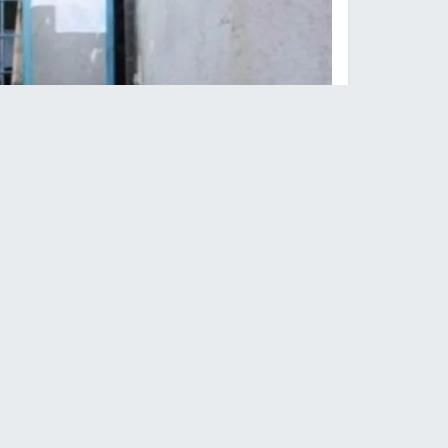
"الضمير" تطالب بتشكيل لجنة تحقيق مستقل
غزة -
النجاح الإخباري -
طالبت مؤسسة الضمير لحقو