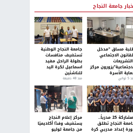
خبار جامعة النجاح
لبة مساق "مدخل
جامعة النجاح الوطنية
لقانون الاجتماعي
تستضيف منافسات
التشريعات
بطولة الراحل مفيد
لاجتماعية"يزورون مركز
اسماعيل لكرة اليد
ماية الأسرة
للناشئين
5 ثواني
منذ 48 دقيقة
بمشاركة 25 مدرباً..
مركز إعلام النجاح
امعة النجاح تطلق
يستضيف وفدًا أكاديميًا
ورة إعداد مدربي كرة
من جامعة لوليو