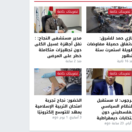
تصريحات خاصة
تصريحات خاصة
ازي حمد للشرق:
مدير مستشفى النجاح: :
لاتفاق حصيلة مفاوضات
نقل أجهزة غسيل الكلى
ويلة استمرت ستة
دون تجهيزات متكاملة
هور
خطر على المرضى
1 ثانية
منذ 2 ساعة
تصريحات خاصة
تصريحات خاصة
لرجوب: لا مستقبل
الخضور: نجاح تجربة
لنظام السياسي
امتحان التربية الإسلامية
لفلسطيني دون
يمهد للتوسع إلكترونيًا
نتخابات ديمقراطية
3 أسابيع، 1 يوم ago