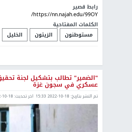
رابط قصير
https://nn.najah.edu/99OY/
الكلمات المفتاحية
مستوطنون
الزيتون
الخليل
"الضمير" تطالب بتشكيل لجنة تحق
عسكري في سجون غزة
تم النشر بتاريخ:
2022-10-18 15:33
اخر تحديث:
0-18 15:34