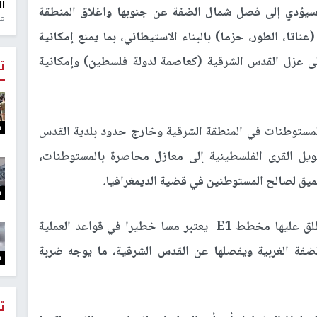
ال
سيؤدي إلى فصل شمال الضفة عن جنوبها واغلاق المنطقة
منذ 1
تا، الطور، حزما) بالبناء الاستيطاني، بما يمنع إمكانية
إلى عزل القدس الشرقية (كعاصمة لدولة فلسطين) وإمكانية
ت
ت
مستوطنات في المنطقة الشرقية وخارج حدود بلدية القدس
ويل القرى الفلسطينية إلى معازل محاصرة بالمستوطنات،
ميق لصالح المستوطنين في قضية الديمغرافيا.
ت
وقال شعبان إن تنفيذ الخطة الاستيطانية التي يطلق عليها مخطط E1 يعتبر مسا خطيرا في قواعد العملية
ة الغربية ويفصلها عن القدس الشرقية، ما يوجه ضربة
ت
ت