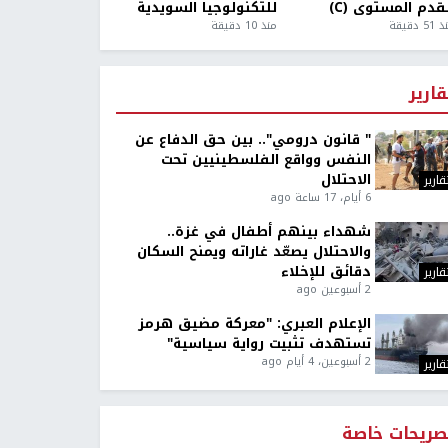
قدم المستوى (C)
للتكنولوجيا السويدية
5 دقيقة
منذ 10 دقيقة
قارير
" قانون درومي".. بين حق الدفاع عن
النفس وواقع الفلسطينيين تحت
الاحتلال
قارير
6 أيام، 17 ساعة ago
شهداء بينهم أطفال في غزة..
والاحتلال يصعّد غاراته ويمنح السكان
دقائق للإخلاء
قارير
2 أسبوعين ago
الإعلام العبري: "معركة مضيق هرمز
تستهدف تثبيت رواية سياسية"
2 أسبوعين، 4 أيام ago
قارير
صريحات خاصة