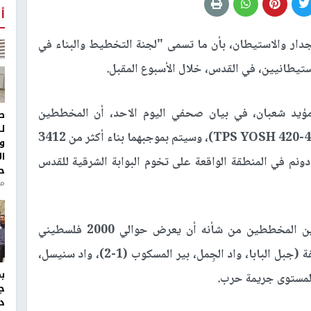
أ
دار والاستيطان، بأن ما تسمى "لجنة التخطيط والبناء في
يطانيين، في القدس، خلال الأسبوع المقبل.
ؤيد شعبان، في بيان صحفي اليوم الاحد، أن المخططين
ط
ل
يحملان الرقمين (TPS YOSH 420-4-7)، و(TPS YOSH 420-4-10)، وسيتم بموجبهما بناء أكثر من 3412
و
ا
دة استيطانية جديدة على مساحة تقدر 2100 دونم في المنطقة الواقعة على تخوم البوابة الشرقية للقدس
ح
منذ 
وأشار إلى أن مصادقة سلطات الاحتلال على هذين المخططين من شأنه أن يعرض حوالي 2000 فلسطيني
يعيشون في مجتمعات بدوية صغيرة في هذه المنطقة (جبل البابا، واد الجِمل، بير المسكوب (1-2)، واد سنيسل،
 لمستوى جريمة حرب.
ج
د