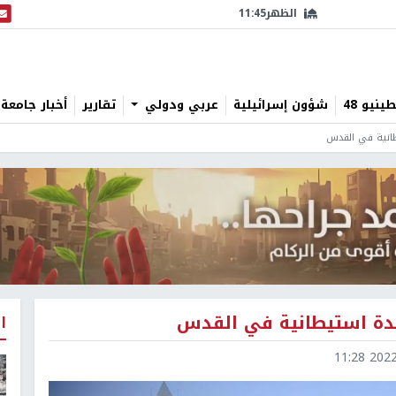
الظهر
11:45
البث
نيو 48
شؤون إسرائيلية
عربي ودولي
تقارير
أخبار جامعة 
ا
2022-0