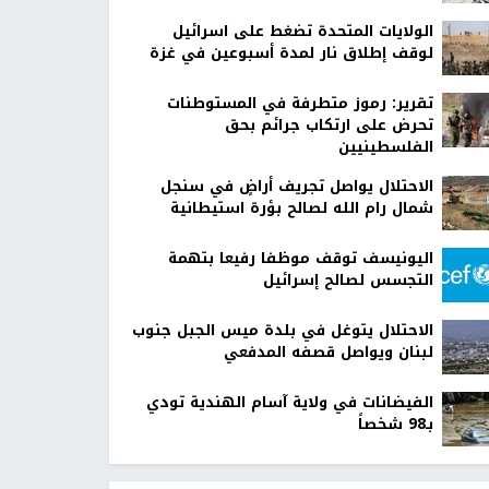
الولايات المتحدة تضغط على اسرائيل
لوقف إطلاق نار لمدة أسبوعين في غزة
تقرير: رموز متطرفة في المستوطنات
تحرض على ارتكاب جرائم بحق
الفلسطينيين
الاحتلال يواصل تجريف أراضٍ في سنجل
شمال رام الله لصالح بؤرة استيطانية
اليونيسف توقف موظفا رفيعا بتهمة
التجسس لصالح إسرائيل
الاحتلال يتوغل في بلدة ميس الجبل جنوب
لبنان ويواصل قصفه المدفعي
الفيضانات في ولاية آسام الهندية تودي
بـ98 شخصاً