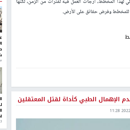
 لهذا المخطط، أرجأت العمل فيه لفترات من الزمن، لكنها
مت للمخطط وفرض حقائق على الأرض.
بط
غ
ا
ط
ش
منذ 6
م الإهمال الطبي كأداة لقتل المعتقلين
ا
ل
ا
2022-0
ا
3 أيام، 23 ساعة ago