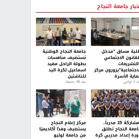
خبار جامعة النجاح
لبة مساق "مدخل
جامعة النجاح الوطنية
لقانون الاجتماعي
تستضيف منافسات
التشريعات
بطولة الراحل مفيد
لاجتماعية"يزورون مركز
اسماعيل لكرة اليد
ماية الأسرة
للناشئين
5 ثواني
منذ 48 دقيقة
بمشاركة 25 مدرباً..
مركز إعلام النجاح
امعة النجاح تطلق
يستضيف وفدًا أكاديميًا
ورة إعداد مدربي كرة
من جامعة لوليو