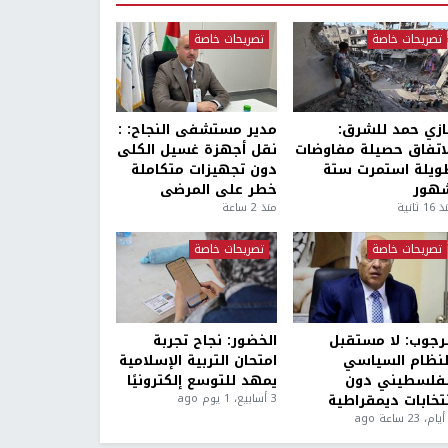
تصريحات خاصة
تصريحات خاصة
ازي حمد للشرق:
مدير مستشفى النجاح: :
لاتفاق حصيلة مفاوضات
نقل أجهزة غسيل الكلى
ويلة استمرت ستة
دون تجهيزات متكاملة
هور
خطر على المرضى
1 ثانية
منذ 2 ساعة
تصريحات خاصة
تصريحات خاصة
لرجوب: لا مستقبل
الخضور: نجاح تجربة
لنظام السياسي
امتحان التربية الإسلامية
لفلسطيني دون
يمهد للتوسع إلكترونيًا
نتخابات ديمقراطية
3 أسابيع، 1 يوم ago