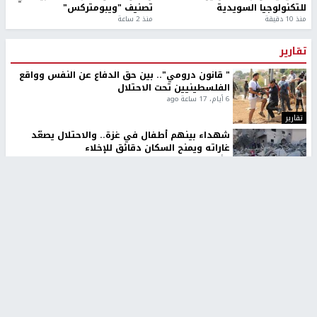
للتكنولوجيا السويدية
تصنيف "ويبومتركس"
منذ 10 دقيقة
منذ 2 ساعة
تقارير
" قانون درومي".. بين حق الدفاع عن النفس وواقع
الفلسطينيين تحت الاحتلال
6 أيام، 17 ساعة ago
تقارير
شهداء بينهم أطفال في غزة.. والاحتلال يصعّد
غاراته ويمنح السكان دقائق للإخلاء
2 أسبوعين ago
تقارير
الإعلام العبري: "معركة مضيق هرمز تستهدف تثبيت
رواية سياسية"
2 أسبوعين، 4 أيام ago
تقارير
تصريحات خاصة
تصريحات خاصة
تصريحات خاصة