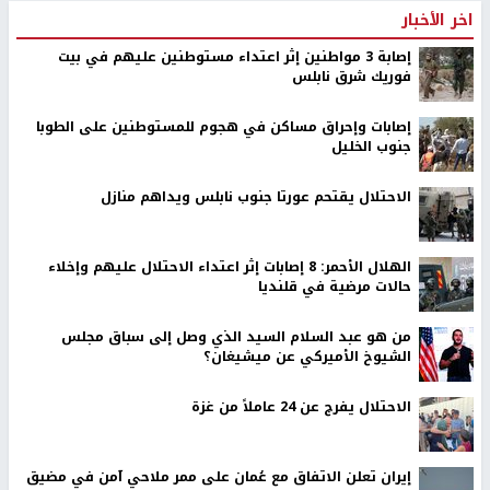
اخر الأخبار
إصابة 3 مواطنين إثر اعتداء مستوطنين عليهم في بيت
فوريك شرق نابلس
إصابات وإحراق مساكن في هجوم للمستوطنين على الطوبا
جنوب الخليل
الاحتلال يقتحم عورتا جنوب نابلس ويداهم منازل
الهلال الأحمر: 8 إصابات إثر اعتداء الاحتلال عليهم وإخلاء
حالات مرضية في قلنديا
من هو عبد السلام السيد الذي وصل إلى سباق مجلس
الشيوخ الأميركي عن ميشيغان؟
الاحتلال يفرج عن 24 عاملاً من غزة
إيران تعلن الاتفاق مع عُمان على ممر ملاحي آمن في مضيق