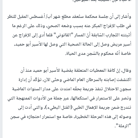
وأشار إلى أن جلسة محكمة ستُعقد مطلع شهر آب/ أغسطس المقبل للنظر
في طلب الإفراج المبكر عنه بسبب وضعه الصحيّ، وذلك على الرغم ما
أثبتته التّجارب السّابقة أنّ المسار "القانوني" قلما أدى إلى الإفراج عن
أسير مريض وصل إلى الحالة الصحية التي وصل لها الأسير أبو حميد،
خاصة أنّه محكوم بالسّجن مدى الحياة.
وقال، إنّ كافة المعطيات المتعلقة بقضية الأسير أبو حميد منذ أن
اكتشفت إصابته بالسرطان العام الماضي وحتّى الآن، تؤكّد أن إدارة
سجون الاحتلال تنفذ جريمة بحقّه امتدت على مدار السنوات الماضية
وتصر على الاستمرار في استكمالها، عبر جملة من الأدوات الممنهجة التي
تندرج ضمن جريمة الإهمال الطبي (القتل البطيء)، والتي أدت إلى
وصوله إلى هذه المرحلة الخطيرة، خاصة مع استمرار احتجازه في سجن
"الرملة".