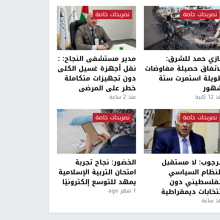
تصريحات خاصة
تصريحات خاصة
ازي حمد للشرق:
مدير مستشفى النجاح: :
لاتفاق حصيلة مفاوضات
نقل أجهزة غسيل الكلى
ويلة استمرت ستة
دون تجهيزات متكاملة
هور
خطر على المرضى
1 ثانية
منذ 2 ساعة
تصريحات خاصة
تصريحات خاصة
لرجوب: لا مستقبل
الخضور: نجاح تجربة
لنظام السياسي
امتحان التربية الإسلامية
لفلسطيني دون
يمهد للتوسع إلكترونيًا
نتخابات ديمقراطية
1 شهر ago
ذ ساعة