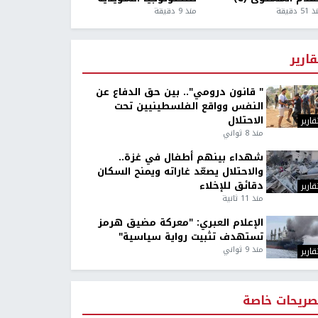
5 دقيقة
منذ 9 دقيقة
قارير
" قانون درومي".. بين حق الدفاع عن
النفس وواقع الفلسطينيين تحت
الاحتلال
قارير
منذ 8 ثواني
شهداء بينهم أطفال في غزة..
والاحتلال يصعّد غاراته ويمنح السكان
دقائق للإخلاء
قارير
منذ 11 ثانية
الإعلام العبري: "معركة مضيق هرمز
تستهدف تثبيت رواية سياسية"
منذ 9 ثواني
قارير
صريحات خاصة