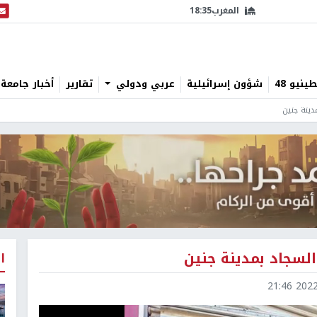
المغرب
18:35
البث
نيو 48
شؤون إسرائيلية
عربي ودولي
تقارير
أخبار جامعة 
دينة جنين
السجاد بمدينة جنين
ا
2022-0