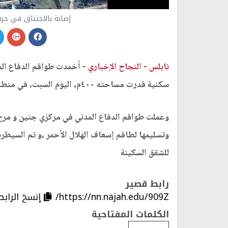
إصابة بالاختناق في حر
نابلس -
النجاح الإخباري -
أخمدت طواقم الدفاع ال
سكنية قدرت مساحته ٤٠٠م، اليوم السبت، في منطقة القرى الشرقي بمدينة جنين.
وعملت طواقم الدفاع المدني في مركزي جنين و مرج 
وتسليمها لطاقم إسعاف الهلال الأحمر ،و تم السيطرة
للشقق السكينة
رابط قصير
https://nn.najah.edu/909Z/
إنسخ الرابط
الكلمات المفتاحية