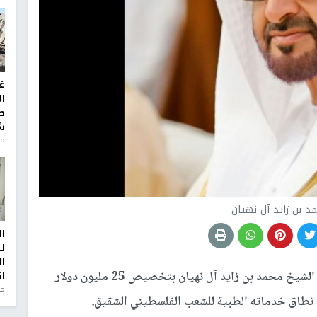
غ
ا
ط
ش
منذ 2
د بن زايد آل نهيان
ا
ل
ا
وجه رئس دولة الإمارات الشيخ محمد بن زايد آل نهيان بتخصيص 25 مليون دولار
ا
من
نطاق خدماته الطبية للشعب الفلسطيني الشقيق.