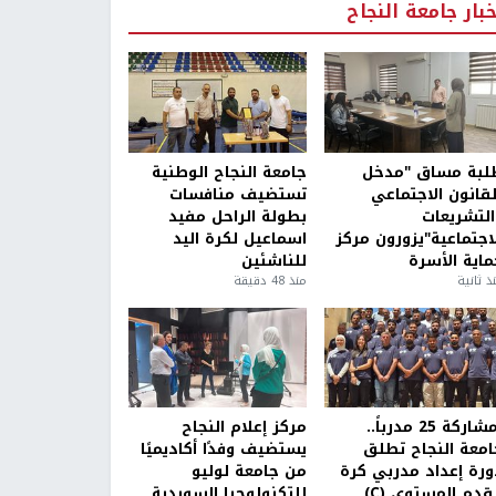
خبار جامعة النجاح
لبة مساق "مدخل
جامعة النجاح الوطنية
لقانون الاجتماعي
تستضيف منافسات
التشريعات
بطولة الراحل مفيد
لاجتماعية"يزورون مركز
اسماعيل لكرة اليد
ماية الأسرة
للناشئين
ذ ثانية
منذ 48 دقيقة
بمشاركة 25 مدرباً..
مركز إعلام النجاح
امعة النجاح تطلق
يستضيف وفدًا أكاديميًا
ورة إعداد مدربي كرة
من جامعة لوليو
قدم المستوى (C)
للتكنولوجيا السويدية