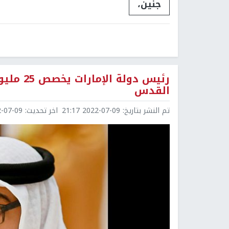
جنين،
رئيس دو
القدس
تم النشر بتاريخ:
2022-07-09 21:17
اخر تحديث:
7-09 22:11