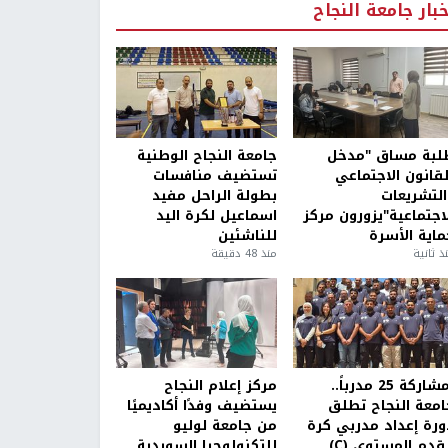
خبار جامعة النجاح
لبة مساق "مدخل
جامعة النجاح الوطنية
لقانون الاجتماعي
تستضيف منافسات
التشريعات
بطولة الراحل مفيد
لاجتماعية"يزورون مركز
اسماعيل لكرة اليد
ماية الأسرة
للناشئين
ذ ثانية
منذ 48 دقيقة
بمشاركة 25 مدرباً..
مركز إعلام النجاح
امعة النجاح تطلق
يستضيف وفدًا أكاديميًا
ورة إعداد مدربي كرة
من جامعة لوليو
قدم المستوى (C)
للتكنولوجيا السويدية