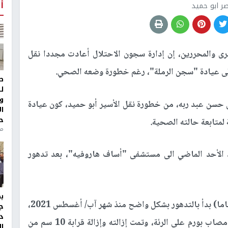
أ
صر ابو حميد
ى والمحررين، إن إدارة سجون الاحتلال أعادت مجددا نقل
إلى عيادة "سجن الرملة"، رغم خطورة وضعه الصحي.
ط
ل
و
حسن عبد ربه، من خطورة نقل الأسير أبو حميد، كون عيادة
ا
ح
 لمتابعة حالته الصحية.
من
 الأحد الماضي الى مستشفى "أساف هاروفيه"، بعد تدهور
يذكر أن الوضع الصحي للأسير ناصر أبو حميد (49 عاما) بدأ بالتدهور بشكل واضح منذ شهر آب/ أغسطس 2021،
ج
د
حيث بدأ يعاني من آلام في صدره إلى أن تبين أنه مصاب بورم على الرئة، وتمت إزالته وإزالة قرابة 10 سم من
ال