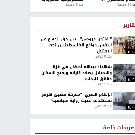
5 دقيقة
منذ 9 دقيقة
قارير
" قانون درومي".. بين حق الدفاع عن
النفس وواقع الفلسطينيين تحت
الاحتلال
قارير
منذ 8 ثواني
شهداء بينهم أطفال في غزة..
والاحتلال يصعّد غاراته ويمنح السكان
دقائق للإخلاء
قارير
منذ 11 ثانية
الإعلام العبري: "معركة مضيق هرمز
تستهدف تثبيت رواية سياسية"
منذ 9 ثواني
قارير
صريحات خاصة