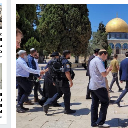
غ
ا
ط
ش
منذ 2
ا
ل
ا
ا
من