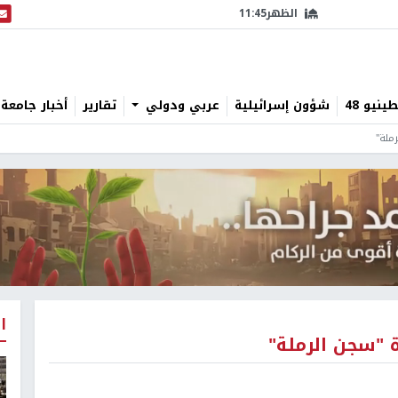
الظهر
11:45
البث
نيو 48
شؤون إسرائيلية
عربي ودولي
تقارير
أخبار جامعة 
رملة"
ا
ة "سجن الرملة"