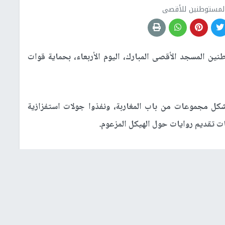
المستوطنين للأقصى
ين المسجد الأقصى المبارك، اليوم الأربعاء، بحماية قوات
ل مجموعات من باب المغاربة، ونفذوا جولات استفزازية
ت تقديم روايات حول الهيكل المزعوم.
ين، ما عدا الجمعة والسبت، عبر مجموعات وعلى فترتين
اولة احتلالية لفرض التقسيم الزماني والمكاني في ساحات