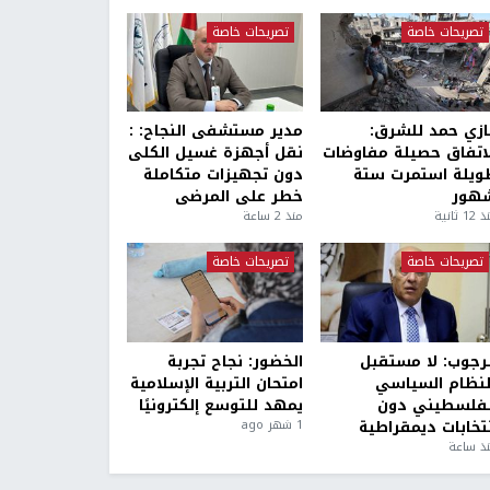
تصريحات خاصة
تصريحات خاصة
ازي حمد للشرق:
مدير مستشفى النجاح: :
لاتفاق حصيلة مفاوضات
نقل أجهزة غسيل الكلى
ويلة استمرت ستة
دون تجهيزات متكاملة
هور
خطر على المرضى
1 ثانية
منذ 2 ساعة
تصريحات خاصة
تصريحات خاصة
لرجوب: لا مستقبل
الخضور: نجاح تجربة
لنظام السياسي
امتحان التربية الإسلامية
لفلسطيني دون
يمهد للتوسع إلكترونيًا
نتخابات ديمقراطية
1 شهر ago
ذ ساعة