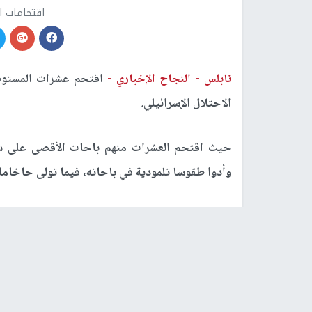
اقتحامات 
نابلس -
النجاح الإخباري -
اقتحم عشرات المستوطن
الاحتلال الإسرائيلي.
حيث اقتحم العشرات منهم باحات الأقصى على شك
وأدوا طقوسا تلمودية في باحاته، فيما تولى حاخاما
ويتعرض الأقصى بشكل يومي لاقتحامات المستوطن
صباحية ومسائية، وبحماية سلطات الاحتلال، في مح
قبلة المسلمين الأولى.
رابط قصير