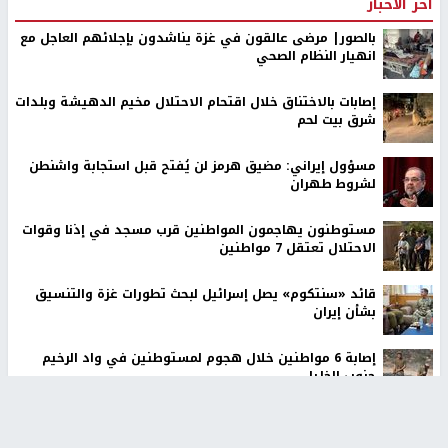
اخر الأخبار
بالصور| مرضى عالقون في غزة يناشدون بإجلائهم العاجل مع
انهيار النظام الصحي
إصابات بالاختناق خلال اقتحام الاحتلال مخيم الدهيشة وبلدات
شرق بيت لحم
مسؤول إيراني: مضيق هرمز لن يُفتح قبل استجابة واشنطن
لشروط طهران
مستوطنون يهاجمون المواطنين قرب مسجد في إذنا وقوات
الاحتلال تعتقل 7 مواطنين
قائد «سنتكوم» يصل إسرائيل لبحث تطورات غزة والتنسيق
بشأن إيران
إصابة 6 مواطنين خلال هجوم لمستوطنين في واد الرخيم
جنوب الخليل
الاحتلال يحتجز مواطنين من طمون ومخيم الفارعة جنوب
طوباس