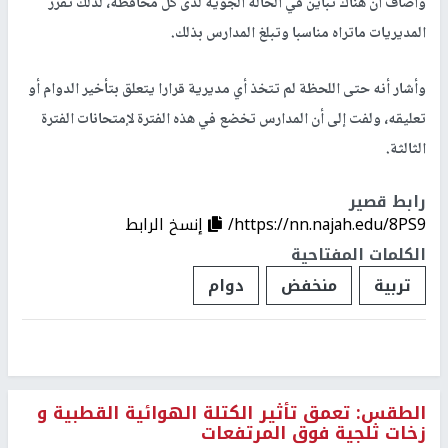
وأضاف أن هناك تباين في الحالة الجوية لدى كل محافظة، لذلك تقرر
المديريات ماتراه مناسبا وتبلغ المدارس بذلك.
وأشار أنه حتى اللحظة لم تتخذ أي مديرية قرارا يتعلق بتأخير الدوام أو
تعليقه، ولفت إلى أن المدارس تخضع في هذه الفترة لإمتحانات الفترة
الثالثة.
رابط قصير
https://nn.najah.edu/8PS9/
إنسخ الرابط
الكلمات المفتاحية
تربية
منخفض
دوام
الطقس: تعمق تأثير الكتلة الهوائية القطبية و
زخات ثلجية فوق المرتفعات