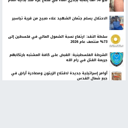
نحو 58 ألف إصابة بجدري الماء في قطاع غزة منذ بداية العام
الاحتلال يسلم جثمان الشهيد علاء صبيح من قرية تياسير
سلطة النقد: ارتفاع نسبة الشمول المالي في فلسطين إلى
73% منتصف عام 2026
الشرطة الفلسطينية: القبض على كافة المشتبه بارتكابهم
جريمة القتل في رام الله
أوامر إسرائيلية جديدة لاقتلاع الزيتون ومصادرة أراضٍ في
جبع شمال القدس
اليونيفيل ترصد 113 مقذوفًا إسرائيليًا على جنوب لبنان وتحذر
من هشاشة الوضع
أخبار جامعة النجاح