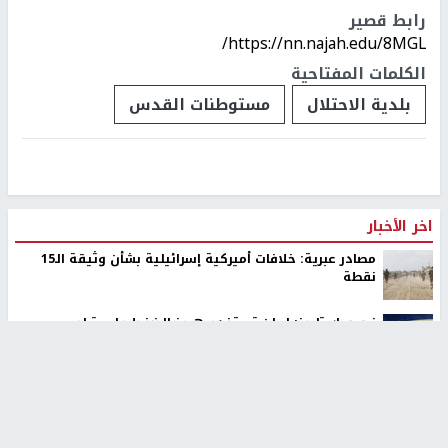
رابط قصير
https://nn.najah.edu/8MGL/
الكلمات المفتاحية
بلدية الاحتلال
مستوطنات القدس
اخر الأخبار
مصادر عبرية: خلافات أميركية إسرائيلية بشأن وثيقة الـ15
نقطة
نيويورك تايمز: إيران تستخدم هرمز للضغط على ترامب
والعودة لاتفاق يونيو
القناة 13: واشنطن تضغط لإنهاء القتال في 3 جبهات