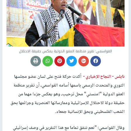
القواسمي: تقرير منظمة العفو الدولية يعكس حقيقة الاحتلال
نابلس -
النجاح الإخباري -
أكدت حركة فتح على لسان عضو مجلسها
الثوري والمتحدث الرسمي باسمها أسامه القواسمي، أن تقرير منظمة
العفو الدولية "امنستي" محل ترحيب، وهو يعكس جزءا مهما من
حقيقة دولة الاحتلال الإسرائيلية وممارساتها العنصرية وجرائمها بحق
الشعب الفلسطيني وبحق الإنسانية جمعاء.
وقال القواسمي: "نعم نتفق تماما مع هذا التقرير في وصف إسرائيلي