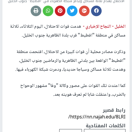
الاحتلال يهدم ثلاثة مساكن ويدمر شبكة الكهرباء في "اقطيط" جنوب الخليل
الخليل -
النجاح الإخباري -
هدمت قوات الاحتلال، اليوم الثلاثاء، ثلاثة
مساكن في منطقة "اقطيط" قرب بلدة الظاهرية جنوب الخليل.
وذكرت مصادر محلية أن قوات كبيرة من الاحتلال، اقتحمت منطقة
"اقطيط" الواقعة بين بلدتي الظاهرية والرماضين جنوب الخليل،
وهدمت ثلاثة مساكن وسياجا حديديا، ودمرت شبكة الكهرباء فيها.
كما اعتدت تلك القوات على مصور وكالة "وفا" مشهور الوحواح
بالضرب، واعتقلت شابا لم تعرف هويته بعد.
رابط قصير
https://nn.najah.edu/8LRI/
الكلمات المفتاحية