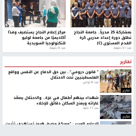
بمشاركة 25 مدرباً.. جامعة النجاح
مركز إعلام النجاح يستضيف وفدًا
تطلق دورة إعداد مدربي كرة
أكاديميًا من جامعة لوليو
القدم المستوى (C)
للتكنولوجيا السويدية
منذ 51 دقيقة
منذ 9 دقيقة
تقارير
" قانون درومي".. بين حق الدفاع عن النفس وواقع
الفلسطينيين تحت الاحتلال
منذ 8 ثواني
تقارير
شهداء بينهم أطفال في غزة.. والاحتلال يصعّد
غاراته ويمنح السكان دقائق للإخلاء
منذ 11 ثانية
تقارير
الإعلام العبري: "معركة مضيق هرمز تستهدف تثبيت
رواية سياسية"
منذ 9 ثواني