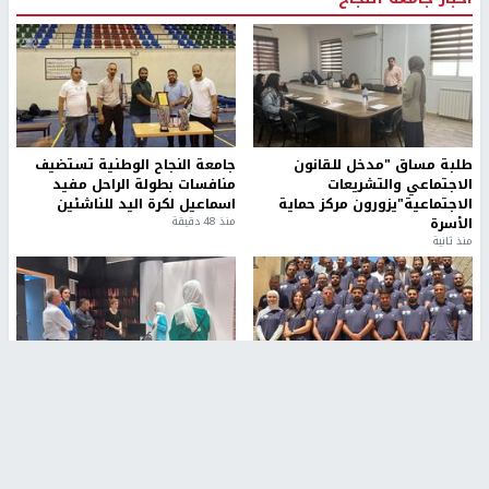
طلبة مساق "مدخل للقانون
جامعة النجاح الوطنية تستضيف
الاجتماعي والتشريعات
منافسات بطولة الراحل مفيد
الاجتماعية"يزورون مركز حماية
اسماعيل لكرة اليد للناشئين
الأسرة
منذ 48 دقيقة
منذ ثانية
بمشاركة 25 مدرباً.. جامعة النجاح
مركز إعلام النجاح يستضيف وفدًا
تطلق دورة إعداد مدربي كرة
أكاديميًا من جامعة لوليو
القدم المستوى (C)
للتكنولوجيا السويدية
منذ 51 دقيقة
منذ 9 دقيقة