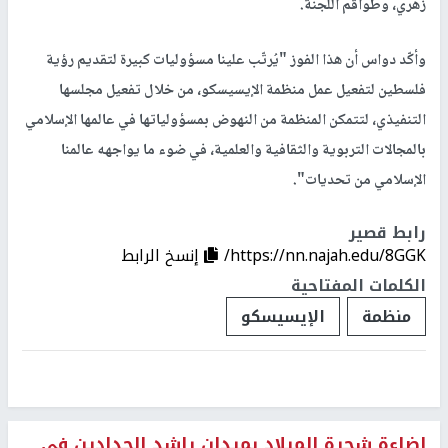
زهري، وطواقم اللجنة.
وأكّد دواس أن هذا الفوز "يُرتّب علينا مسؤوليات كبيرة لتقديم رؤية
فلسطين لتفعيل عمل منظمة الإيسيسكو، من خلال تفعيل مجلسها
التنفيذي، لتتمكن المنظمة من النهوض بمسؤولياتها في عالمها الإسلامي
بالمجالات التربوية والثقافية والعلمية، في ضوء ما يواجهه عالمنا
الإسلامي من تحديات".
رابط قصير
https://nn.najah.edu/8GGK/
إنسخ الرابط
الكلمات المفتاحية
منظمة
الإيسيسكو
إضاءة شجرة الميلاد بميدان راشد الحدادين في