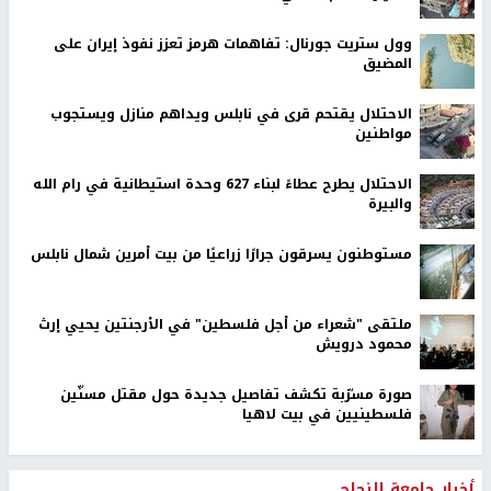
وول ستريت جورنال: تفاهمات هرمز تعزز نفوذ إيران على
المضيق
الاحتلال يقتحم قرى في نابلس ويداهم منازل ويستجوب
مواطنين
الاحتلال يطرح عطاءً لبناء 627 وحدة استيطانية في رام الله
والبيرة
مستوطنون يسرقون جرارًا زراعيًا من بيت أمرين شمال نابلس
ملتقى "شعراء من أجل فلسطين" في الأرجنتين يحيي إرث
محمود درويش
صورة مسرّبة تكشف تفاصيل جديدة حول مقتل مسنّين
فلسطينيين في بيت لاهيا
أخبار جامعة النجاح