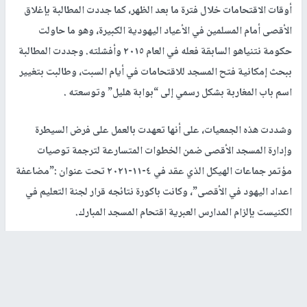
أوقات الاقتحامات خلال فترة ما بعد الظهر، كما جددت المطالبة بإغلاق
الأقصى أمام المسلمين في الأعياد اليهودية الكبيرة، وهو ما حاولت
حكومة نتنياهو السابقة فعله في العام ٢٠١٥ وأفشلته. وجددت المطالبة
ببحث إمكانية فتح المسجد للاقتحامات في أيام السبت، وطالبت بتغيير
اسم باب المغاربة بشكل رسمي إلى “بوابة هليل” وتوسعته .
وشددت هذه الجمعيات، على أنها تعهدت بالعمل على فرض السيطرة
وإدارة المسجد الأقصى ضمن الخطوات المتسارعة لترجمة توصيات
مؤتمر جماعات الهيكل الذي عقد في ٤-١١-٢٠٢١ تحت عنوان :”مضاعفة
اعداد اليهود في الأقصى”، وكانت باكورة نتائجه قرار لجنة التعليم في
الكنيست بإلزام المدارس العبرية اقتحام المسجد المبارك.
رابط قصير
https://nn.najah.edu/8EX2/
الكلمات المفتاحية
اقتحامات كبيرة للمسجد الأقصى