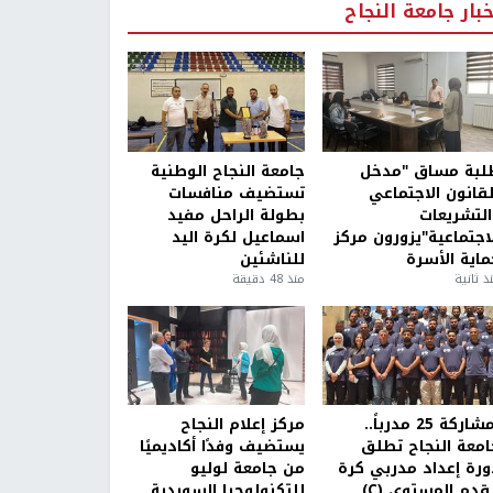
خبار جامعة النجاح
لبة مساق "مدخل
جامعة النجاح الوطنية
لقانون الاجتماعي
تستضيف منافسات
التشريعات
بطولة الراحل مفيد
لاجتماعية"يزورون مركز
اسماعيل لكرة اليد
ماية الأسرة
للناشئين
ذ ثانية
منذ 48 دقيقة
بمشاركة 25 مدرباً..
مركز إعلام النجاح
امعة النجاح تطلق
يستضيف وفدًا أكاديميًا
ورة إعداد مدربي كرة
من جامعة لوليو
قدم المستوى (C)
للتكنولوجيا السويدية