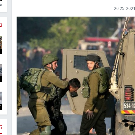
منذ 1
2021-1
ت
ت
ت
ت
ت