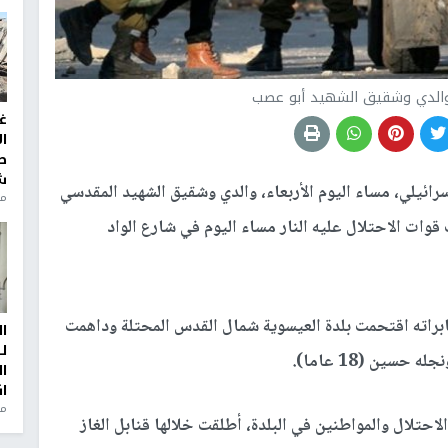
 والدي وشقيق الشهيد أبو عصب
غ
ا
ط
ش
رائيلي، مساء اليوم الأربعاء، والدي وشقيق الشهيد المقدسي
منذ 2
 (16 عاما) الذي أطلقت قوات الاحتلال عليه النار مساء اليوم في شارع الواد
ابراته اقتحمت بلدة العيسوية شمال القدس المحتلة وداهمت
ا
ل
سين (18 عاما).
ا
ا
من
حتلال والمواطنين في البلدة، أطلقت خلالها قنابل الغاز