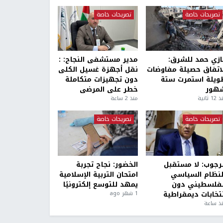
تصريحات خاصة
تصريحات خاصة
ازي حمد للشرق:
مدير مستشفى النجاح: :
لاتفاق حصيلة مفاوضات
نقل أجهزة غسيل الكلى
ويلة استمرت ستة
دون تجهيزات متكاملة
هور
خطر على المرضى
1 ثانية
منذ 2 ساعة
تصريحات خاصة
تصريحات خاصة
لرجوب: لا مستقبل
الخضور: نجاح تجربة
لنظام السياسي
امتحان التربية الإسلامية
لفلسطيني دون
يمهد للتوسع إلكترونيًا
نتخابات ديمقراطية
1 شهر ago
ذ ساعة