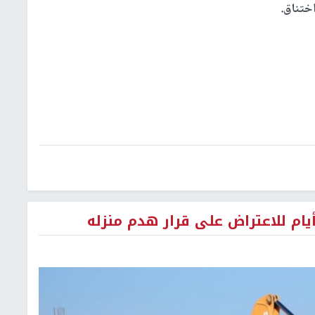
ختناق.