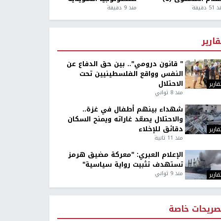
5 دقيقة
منذ 9 دقيقة
قارير
" قانون درومي".. بين حق الدفاع عن
النفس وواقع الفلسطينيين تحت
الاحتلال
قارير
منذ 8 ثواني
شهداء بينهم أطفال في غزة..
والاحتلال يصعّد غاراته ويمنح السكان
دقائق للإخلاء
قارير
منذ 11 ثانية
الإعلام العبري: "معركة مضيق هرمز
تستهدف تثبيت رواية سياسية"
منذ 9 ثواني
قارير
صريحات خاصة