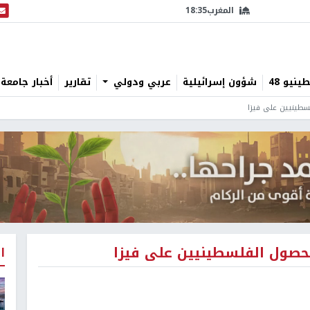
المغرب
18:35
البث
نيو 48
شؤون إسرائيلية
عربي ودولي
تقارير
أخبار جامعة 
لسطينيين على فيزا
 لحصول الفلسطينيين على فيزا
ا