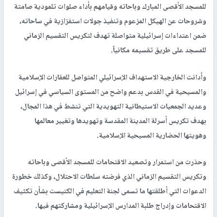
للمسجد الأقصى المبارك وباحاته وقيامهم بأداء صلوات تلمودية صامتة
وشروحات عن الهيكل المزعوم وتنفيذ جولات استفزازية في ساحاته،
ضمن اعتداءات إسرائيلية متواصلة تهدف لتكريس التقسيم الزماني
للمسجد على طريق تقسيمه مكانياً.
وأدانت الخارجية الاستهداف الإسرائيلي المتواصل للعقارات الإسلامية
والمسيحية في القدس بدعم واضح من المستوى السياسي في إسرائيل
وعديد الجمعيات الاستيطانية التهويدية التي تنشط في هذا المجال،
بهدف تكريس أسرلة المدينة المقدسة وتهويدها وتغيير معالمها
وهويتها الحضارية المسيحية الإسلامية.
وحذرت من استمرار وتصعيد الاقتحامات للمسجد الأقصى وباحاته
وتكريس التقسيم الزماني الذي فرضته سلطات الاحتلال، وكذلك خطورة
الدعوات التي أطلقتها ما تسمى لجنة التعليم في الكنيست بشأن تكثيف
الاقتحامات وإدراج طلبة المدارس الإسرائيلية ومشاركتهم فيها.