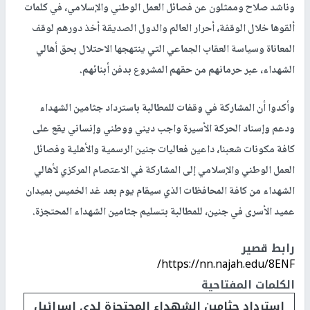
وناشد صلاح وممثلون عن فصائل العمل الوطني والإسلامي، في كلمات
ألقوها خلال الوقفة، أحرار العالم والدول الصديقة أخذ دورهم لوقف
المعاناة وسياسة العقاب الجماعي التي ينتهجها الاحتلال بحق أهالي
الشهداء، عبر حرمانهم من حقهم المشروع بدفن أبنائهم.
وأكدوا أن المشاركة في وقفات للمطالبة باسترداد جثامين الشهداء
ودعم وإسناد الحركة الأسيرة واجب ديني ووطني وإنساني يقع على
كافة مكونات شعبنا، داعين فعاليات جنين الرسمية والأهلية وفصائل
العمل الوطني والإسلامي إلى المشاركة في الاعتصام المركزي لأهالي
الشهداء من كافة المحافظات الذي سيقام يوم بعد غد الخميس بميدان
عميد الأسرى في جنين، للمطالبة بتسليم جثامين الشهداء المحتجزة.
رابط قصير
https://nn.najah.edu/8ENF/
الكلمات المفتاحية
استرداد جثامين الشهداء المحتجزة لدى اسرائيل