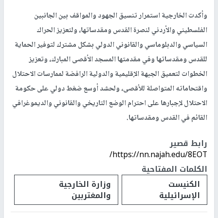
وأكدت الخارجية استمرار تنسيق الجهود والمواقف بين الجانبين
الفلسطيني والأردني لنصرة القدس ومقدساتها، ولتعزيز الحراك
السياسي والدبلوماسي والقانوني الدولي بشكل مشترك لتوفير الحماية
للقدس ومقدساتها وفي مقدمتها المسجد الأقصى المبارك، وتعزيز
الخطوات لتعميق الجبهة الإقليمية والدولية الرافضة لممارسات الاحتلال
واقتحاماته المتواصلة للأقصى، ولحشد أوسع ضغط دولي على حكومة
الاحتلال لإجبارها على احترام الوضع التاريخي والقانوني والديموغرافي
القائم في القدس ومقدساتها.
رابط قصير
https://nn.najah.edu/8EOT/
الكلمات المفتاحية
الكنيست
وزارة الخارجية
الإسرائيلية
والمغتربين