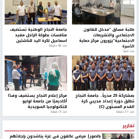
طلبة مساق "مدخل للقانون
جامعة النجاح الوطنية تستضيف
الاجتماعي والتشريعات
منافسات بطولة الراحل مفيد
الاجتماعية"يزورون مركز حماية
اسماعيل لكرة اليد للناشئين
الأسرة
منذ 48 دقيقة
منذ ثانية
بمشاركة 25 مدرباً.. جامعة النجاح
مركز إعلام النجاح يستضيف وفدًا
تطلق دورة إعداد مدربي كرة
أكاديميًا من جامعة لوليو
القدم المستوى (C)
للتكنولوجيا السويدية
منذ 51 دقيقة
منذ 9 دقيقة
تقارير
بالصور| مرضى عالقون في غزة يناشدون بإجلائهم