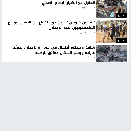
العاجل مع انهيار النظام الصحي
منذ 3 دقيقة
تقارير
" قانون درومي".. بين حق الدفاع عن النفس وواقع
الفلسطينيين تحت الاحتلال
منذ 8 ثواني
تقارير
شهداء بينهم أطفال في غزة.. والاحتلال يصعّد
غاراته ويمنح السكان دقائق للإخلاء
منذ 11 ثانية
تقارير
تصريحات خاصة
تصريحات خاصة
تصريحات خاصة
غازي حمد للشرق: الاتفاق حصيلة
مدير مستشفى النجاح: : نقل
مفاوضات طويلة استمرت ستة
أجهزة غسيل الكلى دون تجهيزات