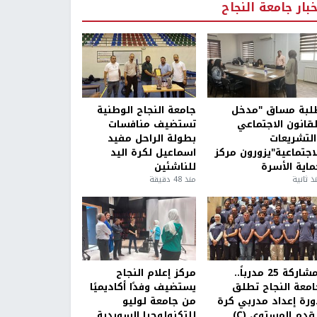
خبار جامعة النجاح
لبة مساق "مدخل
جامعة النجاح الوطنية
لقانون الاجتماعي
تستضيف منافسات
التشريعات
بطولة الراحل مفيد
لاجتماعية"يزورون مركز
اسماعيل لكرة اليد
ماية الأسرة
للناشئين
ذ ثانية
منذ 48 دقيقة
بمشاركة 25 مدرباً..
مركز إعلام النجاح
امعة النجاح تطلق
يستضيف وفدًا أكاديميًا
ورة إعداد مدربي كرة
من جامعة لوليو
قدم المستوى (C)
للتكنولوجيا السويدية