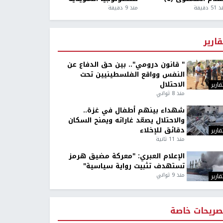
5 دقيقة
منذ 9 دقيقة
قارير
" قانون درومي".. بين حق الدفاع عن
النفس وواقع الفلسطينيين تحت
الاحتلال
قارير
منذ 8 ثواني
شهداء بينهم أطفال في غزة..
والاحتلال يصعّد غاراته ويمنح السكان
دقائق للإخلاء
قارير
منذ 11 ثانية
الإعلام العبري: "معركة مضيق هرمز
تستهدف تثبيت رواية سياسية"
منذ 9 ثواني
قارير
صريحات خاصة