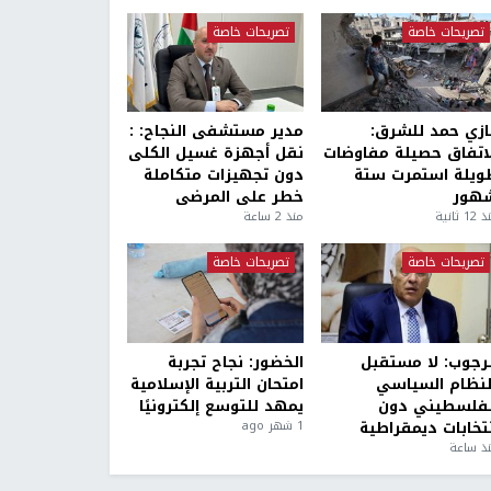
تصريحات خاصة
تصريحات خاصة
ازي حمد للشرق:
مدير مستشفى النجاح: :
لاتفاق حصيلة مفاوضات
نقل أجهزة غسيل الكلى
ويلة استمرت ستة
دون تجهيزات متكاملة
هور
خطر على المرضى
1 ثانية
منذ 2 ساعة
تصريحات خاصة
تصريحات خاصة
لرجوب: لا مستقبل
الخضور: نجاح تجربة
لنظام السياسي
امتحان التربية الإسلامية
لفلسطيني دون
يمهد للتوسع إلكترونيًا
نتخابات ديمقراطية
1 شهر ago
ذ ساعة