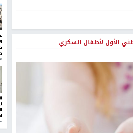
غ
طني الأول لأطفال السكري
ا
ط
ش
منذ 2
ا
ل
ا
ا
من