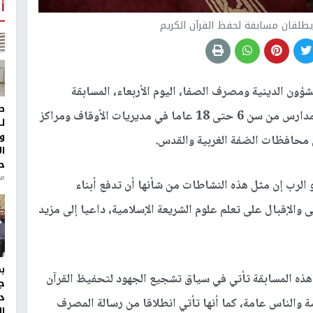
أ
طلقان مسابقة لحفظ القرآن الكريم
شؤون الدينية ومصرف الصفا، اليوم الأربعاء، المسابقة
ط
القرآنية لحفظ ستة أجزاء من القرآن الكريم لطلبة المدارس من سن 6 حتى 18 عاما في مديريات الأوقاف ومراكز
ل
و
ي محافظات الضفة الغربية والقدس.
ا
ح
من
 الرب إن مثل هذه النشاطات من شأنها أن تدفع أبناء
الإقبال على تعلم علوم الشريعة الإسلامية، داعيا إلى مزيد
 هذه المسابقة تأتي في سياق تشجيع الجهود لتحفيظ القرآن
ج
د
 والناس عامة، كما أنها تأتي انطلاقا من رسالة المصرف
ال