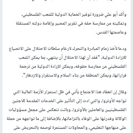
وقال الأمين العام المساعد لشؤون فلسطين والأراضي العربية المحتلة
بالجامعة العربية سعيد أبو علي أمام الاجتماع المشترك 31 بين مسؤولي
التعليم في الأونروا ومجلس الشؤون التربوية لأبناء فلسطين الذي عقد
اليوم الثلاثاء، في مقر الجامعة، إن الاجتماع يأتي في ظل تصاعد هجمة
الاحتلال على أبناء الشعب الفلسطيني، وبما تشمله من جرائم التطهير
العرقي والتهويد والتهجير والاستيطان، إلى جانب جرائم القتل
والاعتقال والتعذيب واستهداف منظمات المجتمع المدني.
وأكد أبو علي ضرورة توفير الحماية الدولية للشعب الفلسطيني،
وتمكينه من ممارسة حقه في تقرير المصير وإقامة دولته المستقلة
وعاصمتها القدس.
ودعا لأخذ زمام المبادرة والتحرك لارغام سلطات الاحتلال على الانصياع
للإرادة الدولية، "فقد آن لهذا الاحتلال أن ينتهي، بما يمكن الشعب
الفلسطيني من ممارسة حقوقه، ويمكن الإرادة الدولية من ترجمة