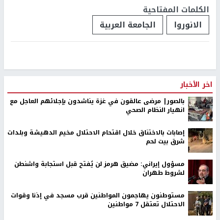
وقال "نحمل رسالة قوية من وزارة التربية والتعليم الفلسطينية بأن
تعليم ابنائنا في المخيمات له أولوية كبيرة، وضرورة محاولة إيجاد
وسائل بديلة لاستمرارية العمل بتلك المدارس وتلقي الطلبة تعليمهم
وفق استراتيجياتنا الفلسطينية".
رابط قصير
https://nn.najah.edu/8E06/
الكلمات المفتاحية
الانوروا
الجامعة العربية
اخر الأخبار
بالصور| مرضى عالقون في غزة يناشدون بإجلائهم العاجل مع
انهيار النظام الصحي