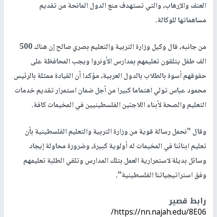
قراراتها، ويمكن المنطقة من بناء السلام والاستقرار والازدهار".
وقال إن انعقاد هذا الاجتماع يأتي في ظل استمرار الأزمة المالية التي
تواجه الأونروا، والتي ادت إلى التأثير على الخدمات المقدمة للاجئين
الفلسطينيين والعاملين بالأونروا، وباتت تنعكس على مجمل مسؤوليات
الوكالة وقدرتها على الوفاء بالتزاماتها، بالإضافة إلى ما تواجهه من حملة
على منهاجها التعليمي، والمحاولات المستمرة لوصمه بالتحريض على
العنف والإرهاب، والتي تستهدف منع الدول المانحة من تقديم
مساهماتها للوكالة.
من جانبه، قال وكيل وزارة التربية والتعليم بصري صالح إن هناك 500
الف طفل يتلقون تعليمهم بمدارس الأونروا ويجب المحافظة على
حقوقهم أسوة بالطلاب بالدول العربية، مؤكدا أن القيادة ممثلة بالرئيس
محمود عباس تولي اهتماما كبيرا من أجل ضمان استمرار تقديم خدمات
التعليم والصحة لأبناء اللاجئين الفلسطينيين في المخيمات كافة.