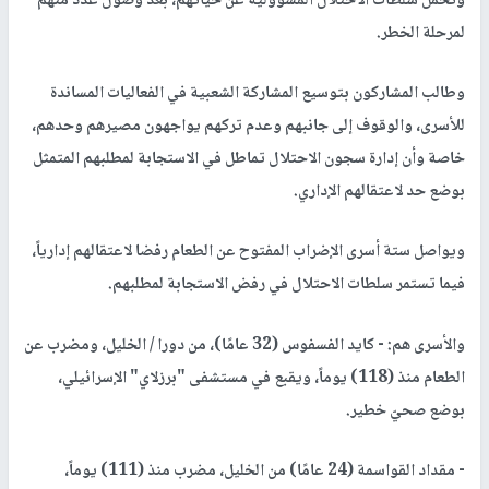
وتحمل سلطات الاحتلال المسؤولية عن حياتهم، بعد وصول عدد منهم
لمرحلة الخطر.
وطالب المشاركون بتوسيع المشاركة الشعبية في الفعاليات المساندة
للأسرى، والوقوف إلى جانبهم وعدم تركهم يواجهون مصيرهم وحدهم،
خاصة وأن إدارة سجون الاحتلال تماطل في الاستجابة لمطلبهم المتمثل
بوضع حد لاعتقالهم الإداري.
ويواصل ستة أسرى الإضراب المفتوح عن الطعام رفضا لاعتقالهم إدارياً،
فيما تستمر سلطات الاحتلال في رفض الاستجابة لمطلبهم.
والأسرى هم: - كايد الفسفوس (32 عامًا)، من دورا / الخليل، ومضرب عن
الطعام منذ (118) يوماً، ويقبع في مستشفى "برزلاي" الإسرائيلي،
بوضع صحيّ خطير.
- مقداد القواسمة (24 عامًا) من الخليل، مضرب منذ (111) يوماً،