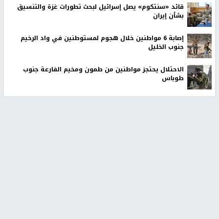
إصابات بالاختناق خلال اقتحام الاحتلال مخيم الدهيشة وبلدات
شرق بيت لحم
مسؤول إيراني: مضيق هرمز لن يُفتح قبل استجابة واشنطن
لشروط طهران
مستوطنون يهاجمون المواطنين قرب مسجد في إذنا وقوات
الاحتلال تعتقل 7 مواطنين
قائد «سنتكوم» يصل إسرائيل لبحث تطورات غزة والتنسيق
بشأن إيران
إصابة 6 مواطنين خلال هجوم لمستوطنين في واد الرخيم
جنوب الخليل
الاحتلال يحتجز مواطنين من طمون ومخيم الفارعة جنوب
طوباس
أخبار جامعة النجاح