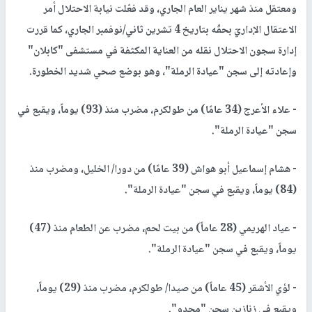
ومعتقل منذ شهر يناير العام الجاري، وقد فعّلت نيابة الاحتلال أمر
الاعتقال الإداريّ بحقّه بتاريخ 4 تشرين ثاني/نوفمبر الجاري، كما قررت
إدارة سجون الاحتلال نقله من العناية المكثفة في مستشفى "كابلان"
وإعادته إلى سجن "عيادة الرملة"، وهو بوضع صحي شديد الخطورة.
- علاء الأعرج (34 عامًا) من طولكرم، مضرب منذ (93) يوماً، ويقبع في
سجن "عيادة الرملة".
- هشام إسماعيل أبو هواش (39 عامًا) من دورا/ الخليل، ومضرب منذ
(84) يوماً، ويقبع في سجن "عيادة الرملة".
- عياد الهريمي (28 عاماً) من بيت لحم، مضرب عن الطعام منذ (47)
يوماً، ويقبع في سجن "عيادة الرملة".
- لؤي الأشقر (45 عاماً) من صيدا/ طولكرم، مضرب منذ (29) يوماً،
ويقبع في زنازين سجن "مجدو".