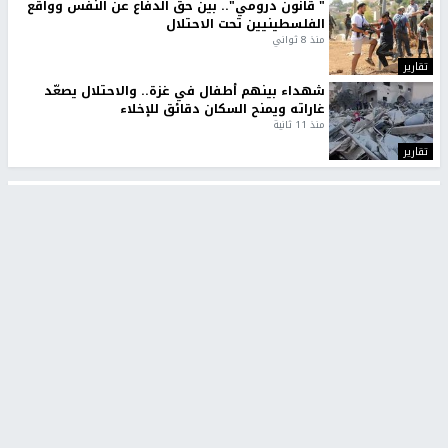
" قانون درومي".. بين حق الدفاع عن النفس وواقع
الفلسطينيين تحت الاحتلال
منذ 8 ثواني
تقارير
شهداء بينهم أطفال في غزة.. والاحتلال يصعّد
غاراته ويمنح السكان دقائق للإخلاء
منذ 11 ثانية
تقارير
تصريحات خاصة
تصريحات خاصة
تصريحات خاصة
غازي حمد للشرق: الاتفاق حصيلة
مدير مستشفى النجاح: : نقل
مفاوضات طويلة استمرت ستة
أجهزة غسيل الكلى دون تجهيزات
شهور
متكاملة خطر على المرضى
منذ 12 ثانية
منذ 2 ساعة
تصريحات خاصة
تصريحات خاصة