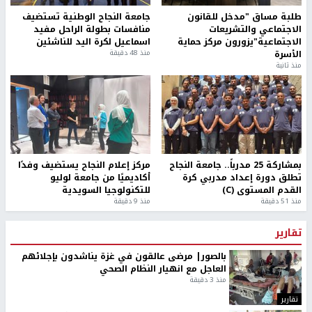
طلبة مساق "مدخل للقانون
جامعة النجاح الوطنية تستضيف
الاجتماعي والتشريعات
منافسات بطولة الراحل مفيد
الاجتماعية"يزورون مركز حماية
اسماعيل لكرة اليد للناشئين
الأسرة
منذ 48 دقيقة
منذ ثانية
بمشاركة 25 مدرباً.. جامعة النجاح
مركز إعلام النجاح يستضيف وفدًا
تطلق دورة إعداد مدربي كرة
أكاديميًا من جامعة لوليو
القدم المستوى (C)
للتكنولوجيا السويدية
منذ 51 دقيقة
منذ 9 دقيقة
تقارير
بالصور| مرضى عالقون في غزة يناشدون بإجلائهم
العاجل مع انهيار النظام الصحي
منذ 3 دقيقة
تقارير