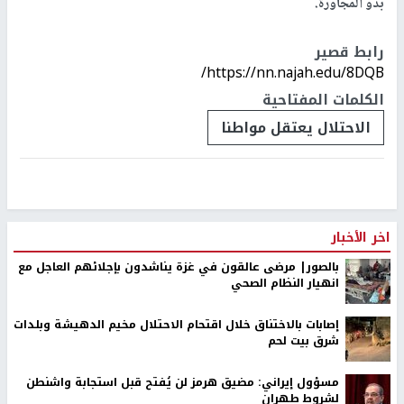
بدو المجاورة.
رابط قصير
https://nn.najah.edu/8DQB/
الكلمات المفتاحية
الاحتلال يعتقل مواطنا
اخر الأخبار
بالصور| مرضى عالقون في غزة يناشدون بإجلائهم العاجل مع
انهيار النظام الصحي
إصابات بالاختناق خلال اقتحام الاحتلال مخيم الدهيشة وبلدات
شرق بيت لحم
مسؤول إيراني: مضيق هرمز لن يُفتح قبل استجابة واشنطن
لشروط طهران