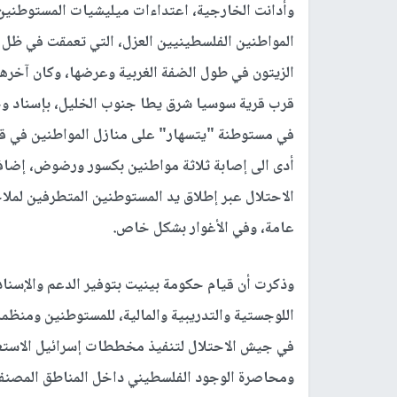
وأدانت الخارجية، اعتداءات ميليشيات المستوطنين 
المواطنين الفلسطينيين العزل، التي تعمقت في ظل ح
قرب قرية سوسيا شرق يطا جنوب الخليل، بإسناد وح
في مستوطنة "يتسهار" على منازل المواطنين في قري
أدى الى إصابة ثلاثة مواطنين بكسور ورضوض، إضافة 
الاحتلال عبر إطلاق يد المستوطنين المتطرفين لمل
عامة، وفي الأغوار بشكل خاص.
وذكرت أن قيام حكومة بينيت بتوفير الدعم والإسناد 
اللوجستية والتدريبية والمالية، للمستوطنين ومنظمات
في جيش الاحتلال لتنفيذ مخططات إسرائيل الاستعم
ومحاصرة الوجود الفلسطيني داخل المناطق المصن