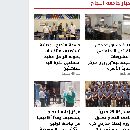
خبار جامعة النجاح
لبة مساق "مدخل
جامعة النجاح الوطنية
لقانون الاجتماعي
تستضيف منافسات
التشريعات
بطولة الراحل مفيد
لاجتماعية"يزورون مركز
اسماعيل لكرة اليد
ماية الأسرة
للناشئين
ذ ثانية
منذ 48 دقيقة
بمشاركة 25 مدرباً..
مركز إعلام النجاح
امعة النجاح تطلق
يستضيف وفدًا أكاديميًا
ورة إعداد مدربي كرة
من جامعة لوليو
قدم المستوى (C)
للتكنولوجيا السويدية