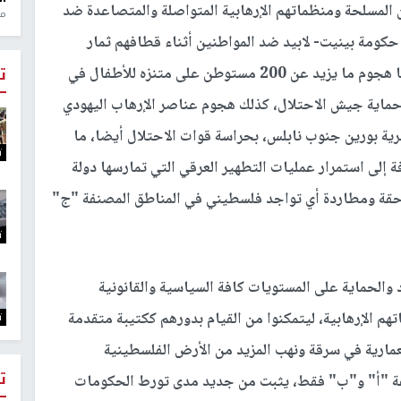
المسلحة ومنظماتهم الإرهابية المتواصلة والمتصاعدة ضد
منذ 1
كومة بينيت- لابيد ضد المواطنين أثناء قطافهم ثمار
الزيتون في طول الضفة الغربية وعرضها، وكان آخرها هجوم ما يزيد عن 200 مستوطن على متنزه للأطفال في
ت
ماية جيش الاحتلال، كذلك هجوم عناصر الإرهاب اليهودي
ة بورين جنوب نابلس، بحراسة قوات الاحتلال أيضا، ما
ت
إلى استمرار عمليات التطهير العرقي التي تمارسها دولة
احقة ومطاردة أي تواجد فلسطيني في المناطق المصنفة "ج"
ت
والحماية على المستويات كافة السياسية والقانونية
هم الإرهابية، ليتمكنوا من القيام بدورهم ككتيبة متقدمة
ت
ارية في سرقة ونهب المزيد من الأرض الفلسطينية
ت
فة "أ" و"ب" فقط، يثبت من جديد مدى تورط الحكومات