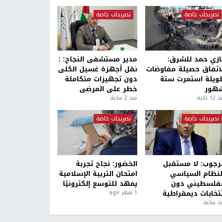
تصريحات خاصة
تصريحات خاصة
ازي حمد للشرق:
مدير مستشفى النجاح: :
لاتفاق حصيلة مفاوضات
نقل أجهزة غسيل الكلى
ويلة استمرت ستة
دون تجهيزات متكاملة
هور
خطر على المرضى
1 ثانية
منذ 2 ساعة
تصريحات خاصة
تصريحات خاصة
لرجوب: لا مستقبل
الخضور: نجاح تجربة
لنظام السياسي
امتحان التربية الإسلامية
لفلسطيني دون
يمهد للتوسع إلكترونيًا
نتخابات ديمقراطية
1 شهر ago
ذ ساعة