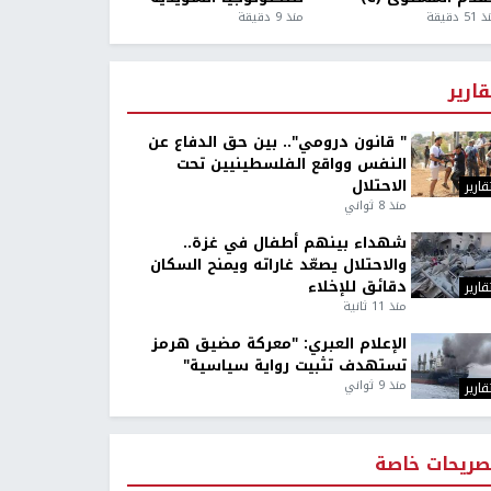
5 دقيقة
منذ 9 دقيقة
قارير
" قانون درومي".. بين حق الدفاع عن
النفس وواقع الفلسطينيين تحت
الاحتلال
قارير
منذ 8 ثواني
شهداء بينهم أطفال في غزة..
والاحتلال يصعّد غاراته ويمنح السكان
دقائق للإخلاء
قارير
منذ 11 ثانية
الإعلام العبري: "معركة مضيق هرمز
تستهدف تثبيت رواية سياسية"
منذ 9 ثواني
قارير
صريحات خاصة