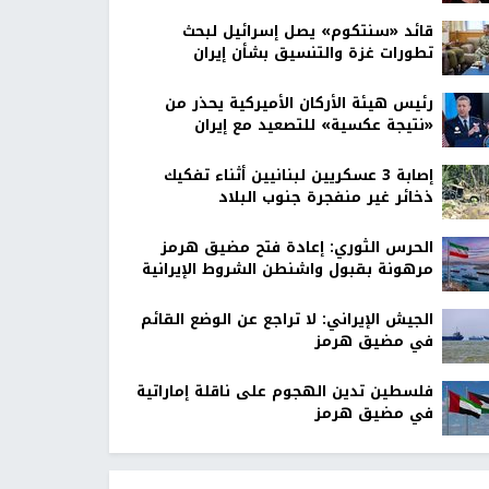
قائد «سنتكوم» يصل إسرائيل لبحث
تطورات غزة والتنسيق بشأن إيران
رئيس هيئة الأركان الأميركية يحذر من
«نتيجة عكسية» للتصعيد مع إيران
إصابة 3 عسكريين لبنانيين أثناء تفكيك
ذخائر غير منفجرة جنوب البلاد
الحرس الثوري: إعادة فتح مضيق هرمز
مرهونة بقبول واشنطن الشروط الإيرانية
الجيش الإيراني: لا تراجع عن الوضع القائم
في مضيق هرمز
فلسطين تدين الهجوم على ناقلة إماراتية
في مضيق هرمز