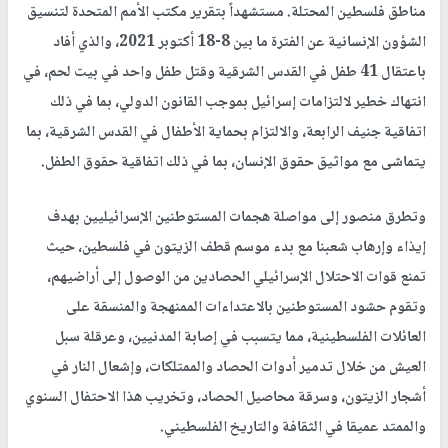
مناطق فلسطين المحتلة. مستشهداً بتقرير مكتب الأمم المتحدة لتنسيق
الشؤون الإنسانية عن الفترة ما بين 8-18 أكتوبر 2021، والذي أفاد
باعتقال 41 طفل في القدس الشرقية وقتل طفل واحد في بيت لحم، في
انتهاك خطير لالتزامات إسرائيل بموجب القانون الدولي، بما في ذلك
اتفاقية جنيف الرابعة، والالتزام بحماية الأطفال في القدس الشرقية، بما
يتماشى مع مواثيق حقوق الإنسان، بما في ذلك اتفاقية حقوق الطفل.
وتطرق منصور إلى مواصلة هجمات المستوطنين الإسرائيليين بهدف
إيذاء وإرهاب شعبنا مع بدء موسم قطف الزيتون في فلسطين، حيث
تمنع قوات الاحتلال الإسرائيلي الحصادين من الوصول إلى أراضيهم،
وتقوم حشود المستوطنين بالاعتداءات الممنهجة والمنسقة على
العائلات الفلسطينية، مما يتسبب في إصابة المدنيين، وعرقلة سبل
العيش من خلال تدمير أدوات الحصاد والممتلكات، وإشعال النار في
أشجار الزيتون، وسرقة محاصيل الحصاد، وتخريب هذا الاحتفال السنوي
والممتد عميقا في الثقافة والتاريخ الفلسطيني.