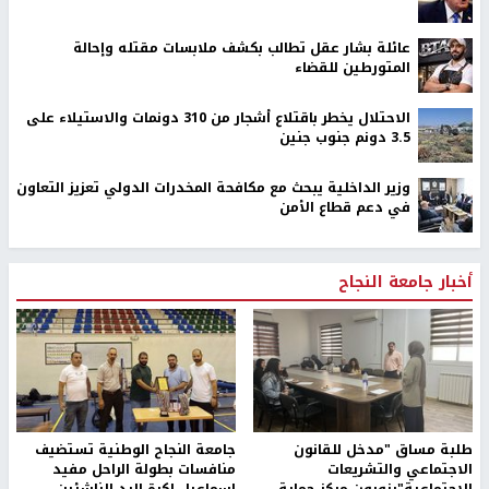
عائلة بشار عقل تطالب بكشف ملابسات مقتله وإحالة
المتورطين للقضاء
الاحتلال يخطر باقتلاع أشجار من 310 دونمات والاستيلاء على
3.5 دونم جنوب جنين
وزير الداخلية يبحث مع مكافحة المخدرات الدولي تعزيز التعاون
في دعم قطاع الأمن
أخبار جامعة النجاح
طلبة مساق "مدخل للقانون
جامعة النجاح الوطنية تستضيف
الاجتماعي والتشريعات
منافسات بطولة الراحل مفيد
الاجتماعية"يزورون مركز حماية
اسماعيل لكرة اليد للناشئين