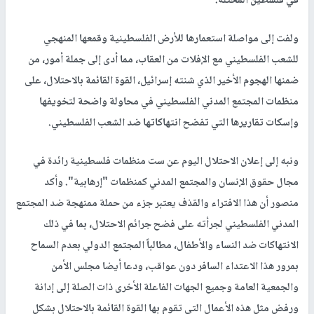
في فلسطين المحتلة.
ولفت إلى مواصلة استعمارها للأرض الفلسطينية وقمعها المنهجي
للشعب الفلسطيني مع الإفلات من العقاب، مما أدى إلى جملة أمور، من
ضمنها الهجوم الأخير الذي شنته إسرائيل، القوة القائمة بالاحتلال، على
منظمات المجتمع المدني الفلسطيني في محاولة واضحة لتخويفها
وإسكات تقاريرها التي تفضح انتهاكاتها ضد الشعب الفلسطيني.
ونبه إلى إعلان الاحتلال اليوم عن ست منظمات فلسطينية رائدة في
مجال حقوق الإنسان والمجتمع المدني كمنظمات "إرهابية". وأكد
منصور أن هذا الافتراء والقذف يعتبر جزء من حملة ممنهجة ضد المجتمع
المدني الفلسطيني لجرأته على فضح جرائم الاحتلال، بما في ذلك
الانتهاكات ضد النساء والأطفال، مطالباً المجتمع الدولي بعدم السماح
بمرور هذا الاعتداء السافر دون عواقب، ودعا أيضا مجلس الأمن
والجمعية العامة وجميع الجهات الفاعلة الأخرى ذات الصلة إلى إدانة
ورفض مثل هذه الأعمال التي تقوم بها القوة القائمة بالاحتلال بشكل