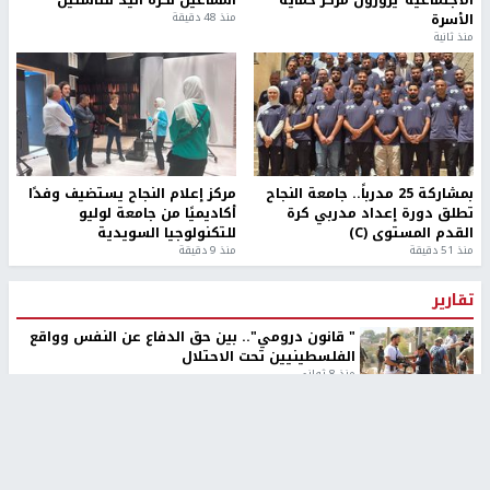
الأسرة
منذ 48 دقيقة
منذ ثانية
بمشاركة 25 مدرباً.. جامعة النجاح
مركز إعلام النجاح يستضيف وفدًا
تطلق دورة إعداد مدربي كرة
أكاديميًا من جامعة لوليو
القدم المستوى (C)
للتكنولوجيا السويدية
منذ 51 دقيقة
منذ 9 دقيقة
تقارير
" قانون درومي".. بين حق الدفاع عن النفس وواقع
الفلسطينيين تحت الاحتلال
منذ 8 ثواني
تقارير
شهداء بينهم أطفال في غزة.. والاحتلال يصعّد
غاراته ويمنح السكان دقائق للإخلاء
منذ 11 ثانية