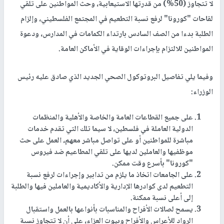
لا تتجاوز (50%) من قدرتها الاستيعابية، وحث المواطنين على تلقي
لقاحات "كورونا" لرفع نسبة التطعيم في المجتمع الفلسطيني، وإلزام
الطلبة بدءا من الصف السادس بارتداء الكمامات في المدارس، ودعوة
المواطنين للالتزام بإجراءات الوقاية في الأماكن العامة.
وفيما يلي تفاصيل البروتوكول الصحي الجديد الذي صادق عليه رئيس
الوزراء:
على جميع القطاعات العامة والخاصة والأهلية والمنظمات
الدولية العاملة في فلسطين، لا سيما تلك التي تقدم خدمات
مباشرة للمواطنين أو على تواصل مباشر معهم، العمل على حث
موظفيها والعاملين لديها على تلقي المطاعيم ضد فيروس
"كورونا" بأسرع وقت ممكن.
على الجامعات اتخاذ ما يلزم من تدابير وإجراءات لرفع نسبة
التطعيم لدى كوادرها الإدارية والأكاديمية والعاملين فيها والطلبة
إلى أعلى نسبة ممكنة.
يسمح لصالات الأفراح والمناسبات بأنواعها بالعمل واستقبال
الرواد للأعراس والأفراح وبيوت العزاء، على أن لا تتجاوز نسبة