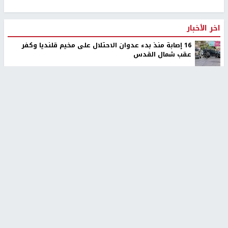
اخر الأخبار
16 إصابة منذ بدء عدوان الاحتلال على مخيم قلنديا وكفر
عقب شمال القدس
نحو 58 ألف إصابة بجدري الماء في قطاع غزة منذ بداية العام
الاحتلال يسلم جثمان الشهيد علاء صبيح من قرية تياسير
سلطة النقد: ارتفاع نسبة الشمول المالي في فلسطين إلى
73% منتصف عام 2026
الشرطة الفلسطينية: القبض على كافة المشتبه بارتكابهم
جريمة القتل في رام الله
لجنة الانتخابات المركزية توقّع اتفاقية مع UNDP لتعزيز
الجاهزية لانتخابات 2026