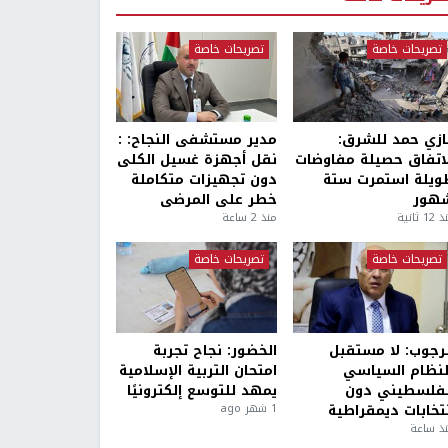
تصريحات خاصة
تصريحات خاصة
ازي حمد للشرق:
مدير مستشفى النجاح: :
لاتفاق حصيلة مفاوضات
نقل أجهزة غسيل الكلى
ويلة استمرت ستة
دون تجهيزات متكاملة
هور
خطر على المرضى
1 ثانية
منذ 2 ساعة
تصريحات خاصة
تصريحات خاصة
لرجوب: لا مستقبل
الخضور: نجاح تجربة
لنظام السياسي
امتحان التربية الإسلامية
لفلسطيني دون
يمهد للتوسع إلكترونيًا
نتخابات ديمقراطية
1 شهر ago
ذ ساعة