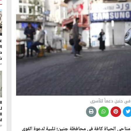
غ
ا
ط
ش
منذ 2
ي جنين دعماً للأسرى
ا
ل
ا
ا
من
مناحي الحياة كافة في محافظة جنين؛ تلبية لدعوة القوى