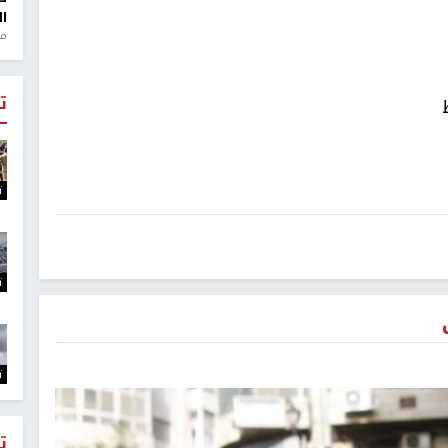
ال
منذ 1
ت
ت
ت
ت
ت