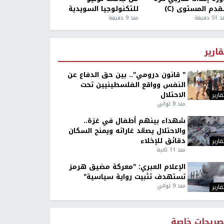
قدم المستوى (C)
للتكنولوجيا السويدية
5 دقيقة
منذ 9 دقيقة
قارير
" قانون درومي".. بين حق الدفاع عن
النفس وواقع الفلسطينيين تحت
الاحتلال
قارير
منذ 8 ثواني
شهداء بينهم أطفال في غزة..
والاحتلال يصعّد غاراته ويمنح السكان
دقائق للإخلاء
قارير
منذ 11 ثانية
الإعلام العبري: "معركة مضيق هرمز
تستهدف تثبيت رواية سياسية"
منذ 9 ثواني
قارير
صريحات خاصة