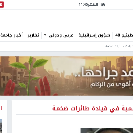
الظهر
11:45
البث
نيو 48
شؤون إسرائيلية
عربي ودولي
تقارير
أخبار جامعة 
يادة طائرات ضخمة
مية في قيادة طائرات ضخمة
ا