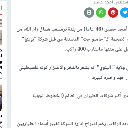
فلسطيني أمجد حسين
أ
تمكن الطيار الفلسطيني أمجد حسين (46 عاما) من بلدة ترمسعيا شمال رام الله، من
ب الضخمة الـ"جامبو جت" المصنعة من قبل شركة "بوينغ"
متنها مايقارب 400 راكب.
ط
ل
و
اية " الينوي" إنه يشعر بالفخر والاعتزاز كونه فلسيطيني
ا
ح
ى جهد وخبرة كبيرة.
من
ى أكبر شركات الطيران في العالم (الخطوط الجوية
ج
ه الركاب، رغم اقتراح إدارة الشركة تغيير أسماء الطياريين
د