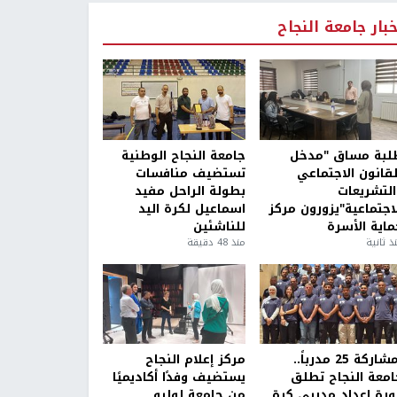
خبار جامعة النجاح
لبة مساق "مدخل
جامعة النجاح الوطنية
لقانون الاجتماعي
تستضيف منافسات
التشريعات
بطولة الراحل مفيد
لاجتماعية"يزورون مركز
اسماعيل لكرة اليد
ماية الأسرة
للناشئين
ذ ثانية
منذ 48 دقيقة
بمشاركة 25 مدرباً..
مركز إعلام النجاح
امعة النجاح تطلق
يستضيف وفدًا أكاديميًا
ورة إعداد مدربي كرة
من جامعة لوليو