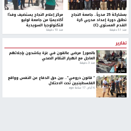
بمشاركة 25 مدرباً.. جامعة النجاح
مركز إعلام النجاح يستضيف وفدًا
تطلق دورة إعداد مدربي كرة
أكاديميًا من جامعة لوليو
القدم المستوى (C)
للتكنولوجيا السويدية
منذ 51 دقيقة
منذ 10 دقيقة
تقارير
بالصور| مرضى عالقون في غزة يناشدون بإجلائهم
العاجل مع انهيار النظام الصحي
منذ 3 دقيقة
تقارير
" قانون درومي".. بين حق الدفاع عن النفس وواقع
الفلسطينيين تحت الاحتلال
6 أيام، 17 ساعة ago
تقارير
شهداء بينهم أطفال في غزة.. والاحتلال يصعّد
غاراته ويمنح السكان دقائق للإخلاء
2 أسبوعين ago
تقارير