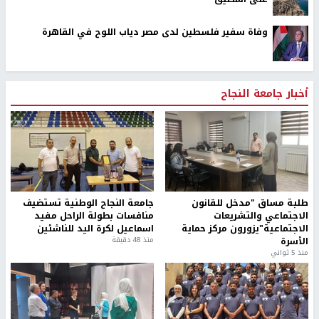
وفاة سفير فلسطين لدى مصر دياب اللوح في القاهرة
أخبار جامعة النجاح
طلبة مساق "مدخل للقانون
جامعة النجاح الوطنية تستضيف
الاجتماعي والتشريعات
منافسات بطولة الراحل مفيد
الاجتماعية"يزورون مركز حماية
اسماعيل لكرة اليد للناشئين
الأسرة
منذ 48 دقيقة
منذ 5 ثواني