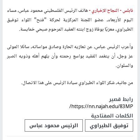
نابلس -
النجاح الإخباري -
هاتف الرئيس الفلسطيني محمود عباس، مساء
اليوم الأربعاء، عضو اللجنة المركزية لحركة "فتح" اللواء توفيق
الطيراوي، معزيًا بوفاة زوج ابنته العقيد المرحوم صبحي خمايسة.
وأعرب الرئيس عباس، عن تعازيه الحارة وصادق مواساته، سائلا المولى
عز وجل، أن يتغمد الفقيد بواسع رحمته وأن يلهم أهله وذويه الصبر
والسلوان
.
من جانبه، شكر اللواء الطيراوي سيادة الرئيس على هذا الاتصال
.
رابط قصير
https://nn.najah.edu/83MP/
الكلمات المفتاحية
توفيق الطيراوي
الرئيس محمود عباس