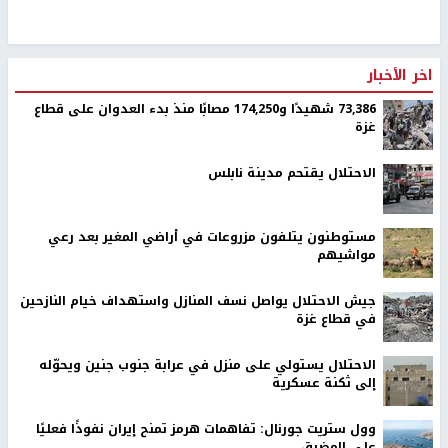
اخر الأخبار
73,386 شهيدًا و174,250 مصابًا منذ بدء العدوان على قطاع
غزة
الاحتلال يقتحم مدينة نابلس
مستوطنون يتلفون مزروعات في أراضي المغير بعد رعي
مواشيهم
جيش الاحتلال يواصل نسف المنازل واستهداف خيام النازحين
في قطاع غزة
الاحتلال يستولي على منزل في عرابة جنوب جنين ويحوّله
إلى ثكنة عسكرية
وول ستريت جورنال: تفاهمات هرمز تمنح إيران نفوذًا فعليًا
على المضيق