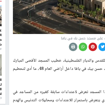
غ
ا
اء على مسجد حسن بك في يافا
ط
ش
منذ 6
للقدس والديار الفلسطينية، خطيب المسجد الأقصى المبارك
الشيخ محمد حسين، الاعتداء الذي تعرض له مسجد حسن بيك في يافا داخل أراضي العام 48، ما أدى لتحطيم
ا
ل
ا
ا المسجد تعرض لاعتداءات سابقة كغيره من المساجد في
ا
3 أيام، 23 ساعة ago
ي يتعرض باستمرار للاعتداءات ومحاولات التدنيس والهدم