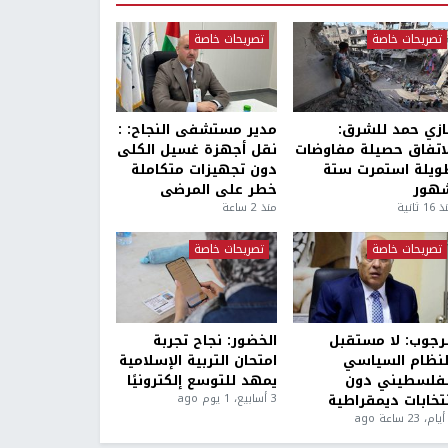
تصريحات خاصة
تصريحات خاصة
ازي حمد للشرق:
مدير مستشفى النجاح: :
لاتفاق حصيلة مفاوضات
نقل أجهزة غسيل الكلى
ويلة استمرت ستة
دون تجهيزات متكاملة
هور
خطر على المرضى
1 ثانية
منذ 2 ساعة
تصريحات خاصة
تصريحات خاصة
لرجوب: لا مستقبل
الخضور: نجاح تجربة
لنظام السياسي
امتحان التربية الإسلامية
لفلسطيني دون
يمهد للتوسع إلكترونيًا
نتخابات ديمقراطية
3 أسابيع، 1 يوم ago