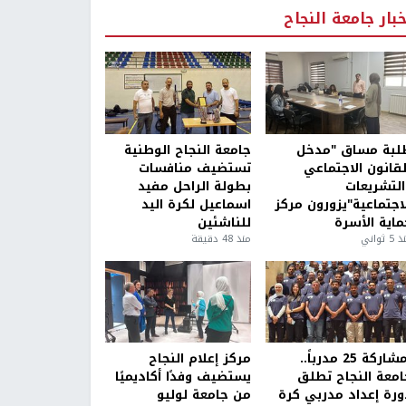
خبار جامعة النجاح
لبة مساق "مدخل
جامعة النجاح الوطنية
لقانون الاجتماعي
تستضيف منافسات
التشريعات
بطولة الراحل مفيد
لاجتماعية"يزورون مركز
اسماعيل لكرة اليد
ماية الأسرة
للناشئين
5 ثواني
منذ 48 دقيقة
بمشاركة 25 مدرباً..
مركز إعلام النجاح
امعة النجاح تطلق
يستضيف وفدًا أكاديميًا
ورة إعداد مدربي كرة
من جامعة لوليو