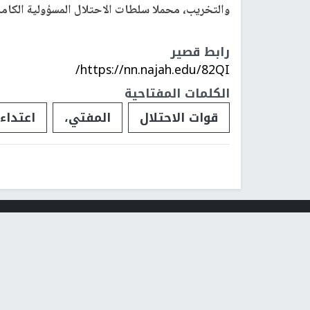
والتخريب، محملا سلطات الاحتلال المسؤولية الكاملة
رابط قصير
https://nn.najah.edu/82QI/
الكلمات المفتاحية
قوات الاحتلال
المفتي،
اعتداء
فلسطينيات
فلسطينيو 48
تقارير
أخبار جامعة 