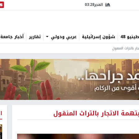
الفجر
03:28
البث
نيو 48
شؤون إسرائيلية
عربي ودولي
تقارير
أخبار جامعة 
ا