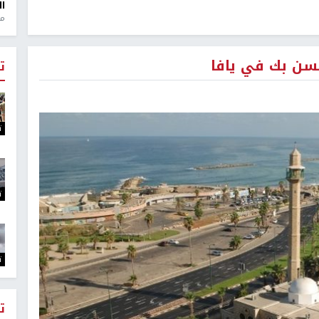
ال
منذ 1
سن بك في يافا
ت
ت
ت
ت
ت