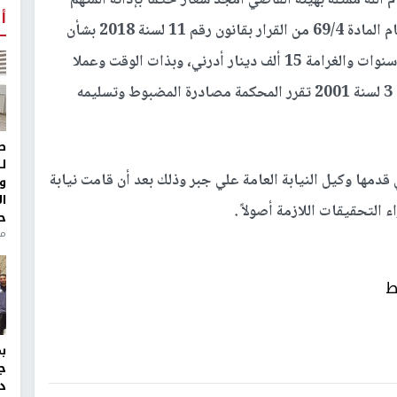
الله ممثلة بهيئة القاضي أمجد شعار حكماً بإدانة المتهم
أ
(م،ص) عن تهمة الاتجار بالتراث المنقول سنداً لأحكام المادة 69/4 من القرار بقانون رقم 11 لسنة 2018 بشأن
التراث الثقافي المادي وحكمت عليه بالسجن مدة 5 سنوات والغرامة 15 ألف دينار أدرني، وبذات الوقت وعملا
بأحكام المادة 75 من قانون الإجراءات الجزائية رقم 3 لسنة 2001 تقرر المحكمة مصادرة المضبوط وتسليمه
ط
ل
 قدمها وكيل النيابة العامة علي جبر وذلك بعد أن قامت نيابة
و
ا
 التحقيقات اللازمة أصولاً .
ح
منذ 
ط
ج
د