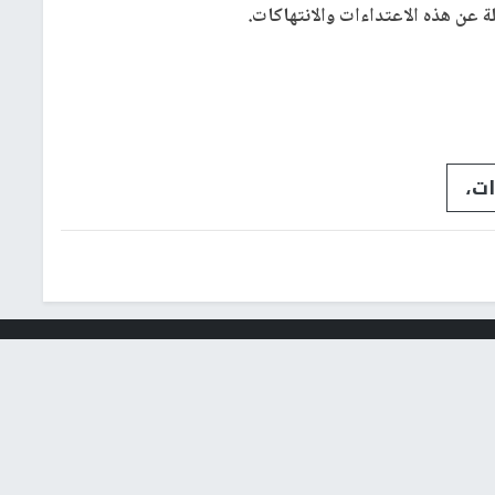
 عن هذه الاعتداءات والانتهاكات.
ات،
شؤون إسرائيلية
عربي ودولي
إشترك بالنشرة الإخبارية
البريد الإلكتروني
النجاح