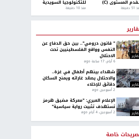
قدم المستوى (C)
للتكنولوجيا السويدية
5 دقيقة
منذ 10 دقيقة
قارير
" قانون درومي".. بين حق الدفاع عن
النفس وواقع الفلسطينيين تحت
الاحتلال
قارير
6 أيام، 17 ساعة ago
شهداء بينهم أطفال في غزة..
والاحتلال يصعّد غاراته ويمنح السكان
دقائق للإخلاء
قارير
2 أسبوعين ago
الإعلام العبري: "معركة مضيق هرمز
تستهدف تثبيت رواية سياسية"
2 أسبوعين، 4 أيام ago
قارير
صريحات خاصة