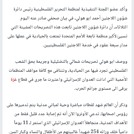
وأكد عضو اللجنة التنفيذية لمنظمة التحرير الفلسطينية رئيس دائرة
شؤون اللاجئين أحمد ابو هولي، في بيان صحفي صادر عنه اليوم
الثلاثاء، أن دائرة شؤون اللاجئين تابعت هذه التصريحات المشينة التي
تسيئ لأكبر منظمة تابعة للأمم المتحدة تمتعت بالحيادية في عملها على
مدار سبعة عقود في خدمة اللاجئين الفلسطينيين.
ووصف ابو هولي تصريحات شمالي بالتضليلية وجريمة بحق الشعب
الفلسطيني تجرد فيها عن الحيادية، وتتنافى مع كافة مواقف المنظمات
الأممية التي ادانت العدوان الإسرائيلي واعتبرت ما جرى في قطاع
غزة
يرقى الى مستوى جرائم الحرب.
وذكر أن العالم شهد لقطات مباشرة وحية لمباني مدنية يتم تدميرها على
رؤوس اصحابها، تدعي الأونروا الآن أنه تم إصابة عدد قليل فقط من
الأهداف المدنية، متجاهلأ العدوان الإسرائيلي الذي استمر لـ 11 يوماً
دامياً خلف ورائه 254 شهيداً غالبيتهم من الأطفال والنساء وكبار السن.