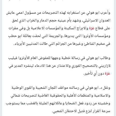
وأعرب ابو هولي عن استغرابه لهذه التصريحات من مسؤول اممي عايش
العدوان الاسرائيلي، وشهد بأم عينيه حجم الدمار والخراب الذي لحق
على قطاع
غزة
والابراج السكينة والمؤسسات الاعلامية بل وفي مقرات
ومؤسسات الأونروا التي يديرها، والجريمة التي لحقت بعائلة ابو حطب
في مخيم الشاطئ وغيرها من الجرائم التي طالت المدنيين الأبرياء.
وطالب ابو هولي في رسالة خطية وجهها للمفوض العام للأونروا فيليب
لازاريني بالتصحيح الفوري والاعتذار عن هذا الادعاء لينشره المدير في
غزة
دون أي تأخير.
ونقل د. ابو هولي في رسالته مواقف اللجان الشعبية والقوى الوطنية
والاسلامية والمنظمات الأهلية والحقوقية الغاضبة لتصريحات شمالي
وخشيته من ردود فعل الضحايا وعائلاتهم المليئة بالغضب مما يستوجب
سرعة القرار لنزع فتيل الاحتقان الشعبي.