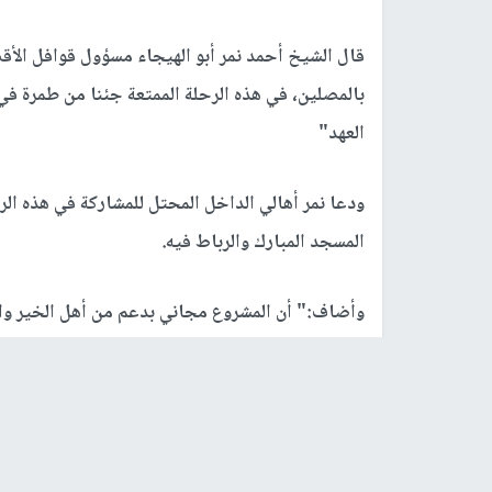
قال الشيخ أحمد نمر أبو الهيجاء مسؤول قوافل الأق
بالمصلين، في هذه الرحلة الممتعة جئنا من طمرة في أ
العهد"
ودعا نمر أهالي الداخل المحتل للمشاركة في هذه الرحل
المسجد المبارك والرباط فيه.
وأضاف:" أن المشروع مجاني بدعم من أهل الخير وال
حباً وفداء للمسجد الأقصى"،مشيراً، إلى أن رحلة ال
حافلات الى المسجد الاقصى المبارك.
وقال الشيخ نمر:" المسيرة الإيمانية مستمرة دون تر