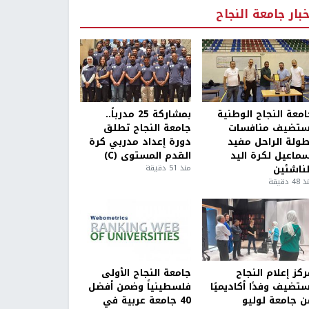
خبار جامعة النجاح
امعة النجاح الوطنية
بمشاركة 25 مدرباً..
ستضيف منافسات
جامعة النجاح تطلق
طولة الراحل مفيد
دورة إعداد مدربي كرة
سماعيل لكرة اليد
القدم المستوى (C)
لناشئين
منذ 51 دقيقة
4 دقيقة
كز إعلام النجاح
جامعة النجاح الأولى
ستضيف وفدًا أكاديميًا
فلسطينياً وضمن أفضل
ن جامعة لوليو
40 جامعة عربية في