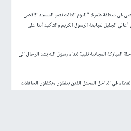
صى في منطقة طمرة: "لليوم الثالث نعمر المسجد الأقصى
عالي الجليل لمبايعة الرسول الكريم والتأكيد أننا على
ة المباركة المجانية تلبية لنداء رسول الله بشد الرحال الى
عطاء في الداخل المحتل الذين ينفقون ويكفلون الحافلات
مبيت والرباط الشهرية تسير قوافل الأقصى على مدار الأسبوع
دد، والاقبال على الأقصى من مدينة طمرة متواصل ولا ينقطع،