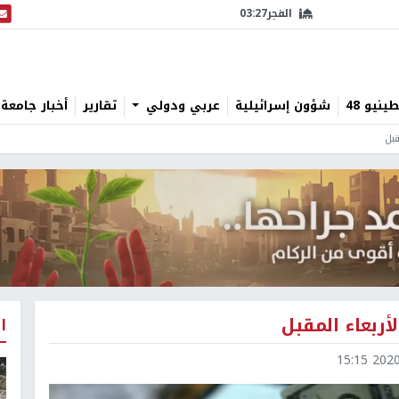
الفجر
03:27
البث
نيو 48
شؤون إسرائيلية
عربي ودولي
تقارير
أخبار جامعة 
قبل
أربعاء المقبل
ا
2020-1