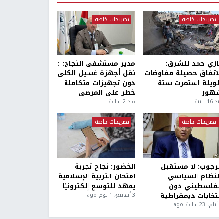
تصريحات خاصة
تصريحات خاصة
ازي حمد للشرق:
مدير مستشفى النجاح: :
لاتفاق حصيلة مفاوضات
نقل أجهزة غسيل الكلى
ويلة استمرت ستة
دون تجهيزات متكاملة
هور
خطر على المرضى
1 ثانية
منذ 2 ساعة
تصريحات خاصة
تصريحات خاصة
لرجوب: لا مستقبل
الخضور: نجاح تجربة
لنظام السياسي
امتحان التربية الإسلامية
لفلسطيني دون
يمهد للتوسع إلكترونيًا
نتخابات ديمقراطية
3 أسابيع، 1 يوم ago