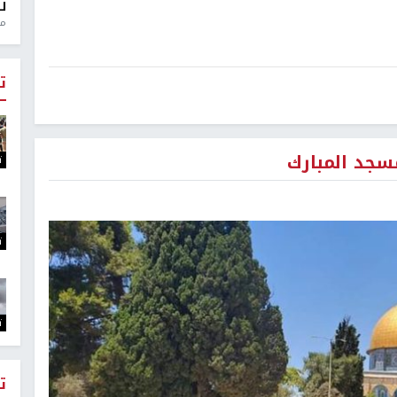
ل
منذ 0
ت
سجد المبارك
ت
ت
ت
ت