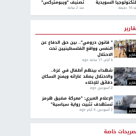
لتكنولوجيا السويدية
تصنيف "ويبومتركس"
1 دقيقة
منذ 2 ساعة
قارير
" قانون درومي".. بين حق الدفاع عن
النفس وواقع الفلسطينيين تحت
الاحتلال
قارير
6 أيام، 17 ساعة ago
شهداء بينهم أطفال في غزة..
والاحتلال يصعّد غاراته ويمنح السكان
دقائق للإخلاء
قارير
2 أسبوعين ago
الإعلام العبري: "معركة مضيق هرمز
تستهدف تثبيت رواية سياسية"
2 أسبوعين، 4 أيام ago
قارير
صريحات خاصة