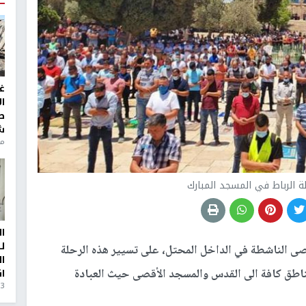
غ
ا
ط
ش
منذ 6
ة الرباط في المسجد المبارك
ا
ل
صى الناشطة في الداخل المحتل، على تسيير هذه الرحلة
ا
ناطق كافة الى القدس والمسجد الأقصى حيث العبادة
ا
3 أيام، 23 ساعة ago