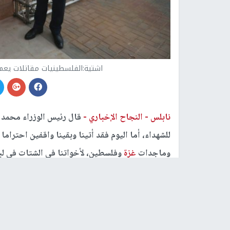
اشتية:الفلسطينيات مقاتلات يعم
نابلس -
النجاح الإخباري -
قال رئيس الوزراء محمد 
للشهداء، أما اليوم فقد أتينا وبقينا واقفين احترام
وماجدات
غزة
وفلسطين، لأخواتنا في الشتات في لبنا
قطبة تطريز هوية وطنية في ثوب عزة فلسطين".
جاء ذلك خلال كلمته في اليوم الوطني للمرأة الفلس
النضال الوطني والاجتماعي، اليوم الاثنين بمدينة را