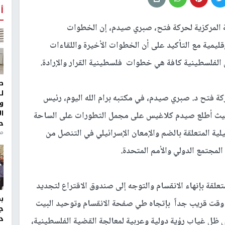
أ
ة المركزية لحركة فتح، صبري صيدم، إن الخطوات
قليمية مع التأكيد على أن الخطوات الأخيرة واللقاءات
ل الفلسطينية كافة هي خطوات فلسطينية القرار والإرادة.
ط
ل
كة فتح د. صبري صيدم، في مكتبه برام الله اليوم، رئيس
و
ا
 حيث أطلع صيدم كلاغيس على مجمل التطورات على الساحة
ح
لية المتعلقة بالضم والإمعان الإسرائيلي في التنصل من
من
لمجتمع الدولي والأمم المتحدة.
علقة بإنهاء الانقسام والتوجه إلى صندوق الاقتراع لتجديد
قت قريب جداً بإتجاه طي صفحة الانقسام وتوحيد البيت
ج
د
ي ظل غياب رؤية دولية وعربية لمعالجة القضية الفلسطينية،