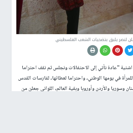
لن لنصر يليق بتضحيات الشعب الفلسطيني
اشتية "عادة نأتي إلى الاحتفالات ونجلس ثم نقف احتراما
ا للمرأة في يومها الوطني، واحتراما لعطائها، لفارسات القدس
ن وسوريا والأردن وأوروبا وبقية العالم، اللواتي جعلن من
طينية، وحفل افتتاح النصب التذكاري تجسيدا لدور المرأة في
م الله، بحضور وزيرة شؤون المرأة
آمال حمد
، ورئيسة الاتحاد