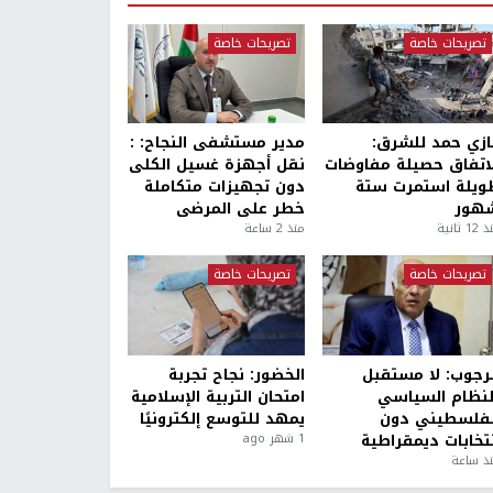
تصريحات خاصة
تصريحات خاصة
ازي حمد للشرق:
مدير مستشفى النجاح: :
لاتفاق حصيلة مفاوضات
نقل أجهزة غسيل الكلى
ويلة استمرت ستة
دون تجهيزات متكاملة
هور
خطر على المرضى
1 ثانية
منذ 2 ساعة
تصريحات خاصة
تصريحات خاصة
لرجوب: لا مستقبل
الخضور: نجاح تجربة
لنظام السياسي
امتحان التربية الإسلامية
لفلسطيني دون
يمهد للتوسع إلكترونيًا
نتخابات ديمقراطية
1 شهر ago
ذ ساعة