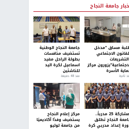
خبار جامعة النجاح
لبة مساق "مدخل
جامعة النجاح الوطنية
لقانون الاجتماعي
تستضيف منافسات
التشريعات
بطولة الراحل مفيد
لاجتماعية"يزورون مركز
اسماعيل لكرة اليد
ماية الأسرة
للناشئين
ذ ثانية
منذ 48 دقيقة
بمشاركة 25 مدرباً..
مركز إعلام النجاح
امعة النجاح تطلق
يستضيف وفدًا أكاديميًا
ورة إعداد مدربي كرة
من جامعة لوليو