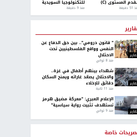
قدم المستوى (C)
للتكنولوجيا السويدية
5 دقيقة
منذ 9 دقيقة
قارير
" قانون درومي".. بين حق الدفاع عن
النفس وواقع الفلسطينيين تحت
الاحتلال
قارير
منذ 8 ثواني
شهداء بينهم أطفال في غزة..
والاحتلال يصعّد غاراته ويمنح السكان
دقائق للإخلاء
قارير
منذ 11 ثانية
الإعلام العبري: "معركة مضيق هرمز
تستهدف تثبيت رواية سياسية"
منذ 9 ثواني
قارير
صريحات خاصة