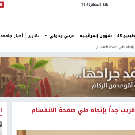
الظهر
11:45
البث
نيو 48
شؤون إسرائيلية
عربي ودولي
تقارير
أخبار جامعة 
بإتجاه طي صفحة الانقسام
يب جداً بإتجاه طي صفحة الانقسام
ا