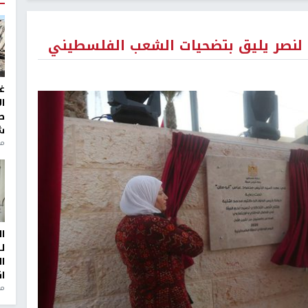
 لنصر يليق بتضحيات الشعب الفلسطيني
غ
ا
ط
ش
منذ 2
ا
ل
ا
ا
من