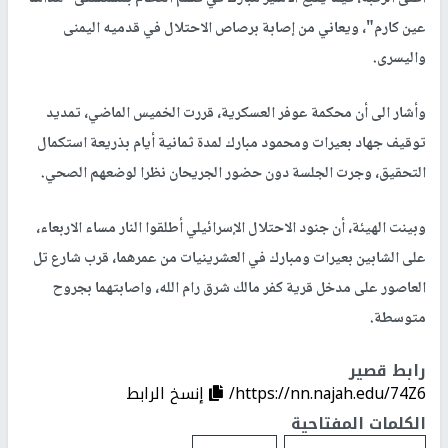
عين كارم"، ويعاني من إصابة برصاص الاحتلال في قدميه اليمنى
واليسرى.
وأشار الى أن محكمة عوفر العسكرية، قررت الخميس الماضي، تمديد
توقيف جهاد بعيرات ومحمود مبارك لمدة ثمانية أيام بذريعة استكمال
التحقيق، وجرت الجلسة دون حضور الجريحان نظرا لوضعهم الصحي.
وبينت الهيئة، أن جنود الاحتلال الإسرائيلي أطلقوا النار مساء الاربعاء،
على الشابين بعيرات ومبارك في العشرينيات من عمرهما، قرب شارع تل
العاصور على مدخل قرية كفر مالك شرق رام الله، واصابتهما بجروح
متوسطة.
رابط قصير
https://nn.najah.edu/74Z6/
إنسخ الرابط
الكلمات المفتاحية