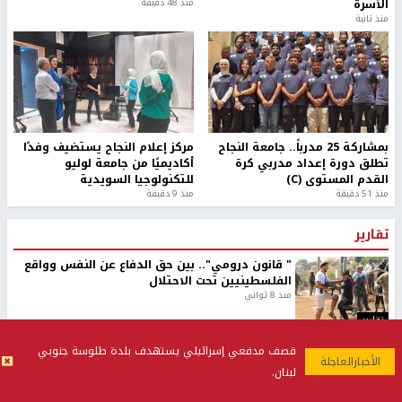
الأسرة
منذ 48 دقيقة
منذ ثانية
بمشاركة 25 مدرباً.. جامعة النجاح
مركز إعلام النجاح يستضيف وفدًا
تطلق دورة إعداد مدربي كرة
أكاديميًا من جامعة لوليو
القدم المستوى (C)
للتكنولوجيا السويدية
منذ 51 دقيقة
منذ 9 دقيقة
تقارير
" قانون درومي".. بين حق الدفاع عن النفس وواقع
الفلسطينيين تحت الاحتلال
منذ 8 ثواني
تقارير
شهداء بينهم أطفال في غزة.. والاحتلال يصعّد
قصف مدفعي إسرائيلي يستهدف بلدة طلوسة جنوبي
غاراته ويمنح السكان دقائق للإخلاء
لبنان.
منذ 11 ثانية
تقارير