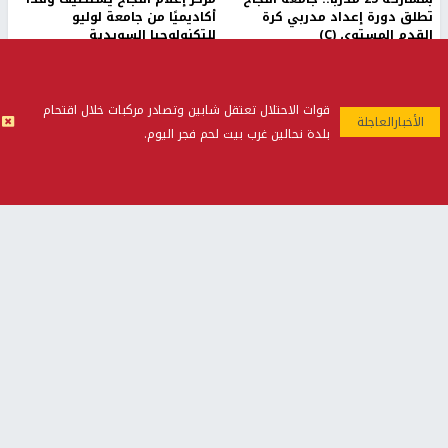
تطلق دورة إعداد مدربي كرة
أكاديميًا من جامعة لوليو
القدم المستوى (C)
للتكنولوجيا السويدية
منذ 51 دقيقة
منذ 9 دقيقة
تقارير
قوات الاحتلال تعتقل شابين وتصادر مركبات خلال اقتحام
بالصور| مرضى عالقون في غزة يناشدون بإجلائهم
بلدة نحالين غرب بيت لحم فجر اليوم.
العاجل مع انهيار النظام الصحي
منذ 3 دقيقة
تقارير
" قانون درومي".. بين حق الدفاع عن النفس وواقع
الفلسطينيين تحت الاحتلال
منذ 8 ثواني
تقارير
شهداء بينهم أطفال في غزة.. والاحتلال يصعّد
غاراته ويمنح السكان دقائق للإخلاء
منذ 11 ثانية
تقارير
تصريحات خاصة