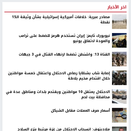
اخر الأخبار
مصادر عبرية: خلافات أميركية إسرائيلية بشأن وثيقة الـ15
نقطة
نيويورك تايمز: إيران تستخدم هرمز للضغط على ترامب
والعودة لاتفاق يونيو
القناة 13: واشنطن تضغط لإنهاء القتال في 3 جبهات
إصابة شاب بشظايا رصاص الاحتلال واعتقال خمسة مواطنين
خلال اقتحام مخيم بلاطة
الاحتلال يعتقل 10 مواطنين ويقتحم بلدات ومناطق عدة في
محافظة بيت لحم
أسعار صرف العملات مقابل الشيكل
ملادينوف: انسحاب الاحتلال من غزة مرتبط بنزع السلاح