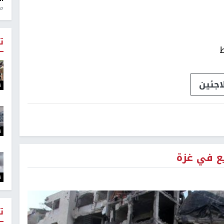
منذ 1
ت
ط
اجئين
ت
ت
ع في غزة
ت
ت