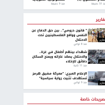
5 دقيقة
منذ 9 دقيقة
قارير
" قانون درومي".. بين حق الدفاع عن
النفس وواقع الفلسطينيين تحت
الاحتلال
قارير
منذ 8 ثواني
شهداء بينهم أطفال في غزة..
والاحتلال يصعّد غاراته ويمنح السكان
دقائق للإخلاء
قارير
منذ 11 ثانية
الإعلام العبري: "معركة مضيق هرمز
تستهدف تثبيت رواية سياسية"
منذ 9 ثواني
قارير
صريحات خاصة