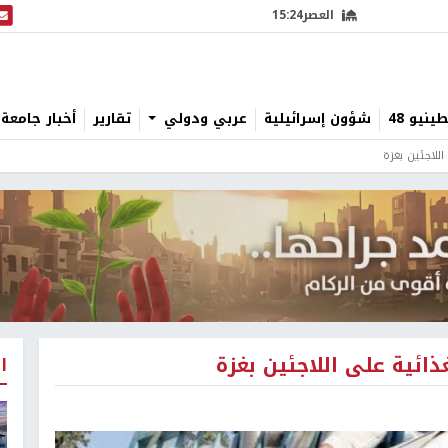
العصر
15:24
البث
نيو 48
شؤون إسرائيلية
عربي ودولي
تقارير
أخبار جامعة 
اللاجئين بغزة
ذائية على اللاجئين بغزة
ا