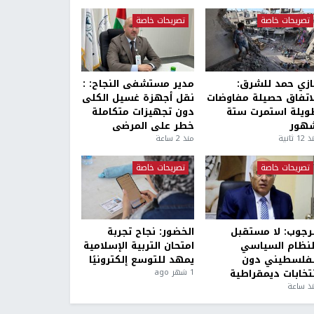
تصريحات خاصة
تصريحات خاصة
ازي حمد للشرق:
مدير مستشفى النجاح: :
لاتفاق حصيلة مفاوضات
نقل أجهزة غسيل الكلى
ويلة استمرت ستة
دون تجهيزات متكاملة
هور
خطر على المرضى
1 ثانية
منذ 2 ساعة
تصريحات خاصة
تصريحات خاصة
لرجوب: لا مستقبل
الخضور: نجاح تجربة
لنظام السياسي
امتحان التربية الإسلامية
لفلسطيني دون
يمهد للتوسع إلكترونيًا
نتخابات ديمقراطية
1 شهر ago
ذ ساعة