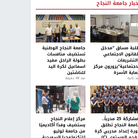
خبار جامعة النجاح
لبة مساق "مدخل
جامعة النجاح الوطنية
لقانون الاجتماعي
تستضيف منافسات
التشريعات
بطولة الراحل مفيد
لاجتماعية"يزورون مركز
اسماعيل لكرة اليد
ماية الأسرة
للناشئين
ذ ثانية
منذ 48 دقيقة
بمشاركة 25 مدرباً..
مركز إعلام النجاح
امعة النجاح تطلق
يستضيف وفدًا أكاديميًا
ورة إعداد مدربي كرة
من جامعة لوليو
قدم المستوى (C)
للتكنولوجيا السويدية