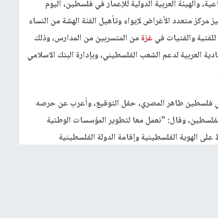
عية، والهيئة العربية الدولية للإعمار في فلسطين، اليوم
مركز متعدد الأغراض لإيواء وتأهيل الفئة الهشة من النساء
 للفتية والفتيات في
غزة
من المتسربين من المدارس، وذلك
ية العربية لدعم الشعب الفلسطيني، وبإدارة البنك الاسلامي
 في فلسطين طاهر المصري، حفل التوقيع، وأعرب عن حرصه
لفلسطين، وقال: "نعمل معا لتطوير المؤسسات الوطنية
على الهوية الفلسطينية وإقامة الدولة الفلسطينية
وية للمشاريع في قطاع
غزة
المحاصر، مشيراً لاستكمال
الضفة الغربية وخصوصا في القدس العاصمة في المرحلة