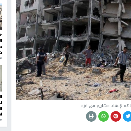
غ
ا
ط
ش
منذ 2
ا
ل
هم لإنشاء مشاريع في غزة
ا
ا
من