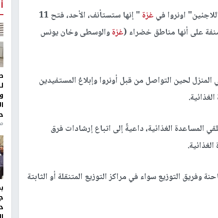
أ
لاجئين" اونروا في
غزة
" إنها ستستأنف، الأحد، فتح 11
نفة على أنها مناطق خضراء (
غزة
والوسطى وخان يونس
ط
في المنزل لحين التواصل من قبل أونروا وإبلاغ المستفيدين
ل
و
لغذائية.
ا
ح
من
 المساعدة الغذائية، داعيةً إلى اتباع إرشادات فرق
الغذائية.
 وفريق التوزيع سواء في مراكز التوزيع المتنقلة أو الثابتة
ج
د
ال