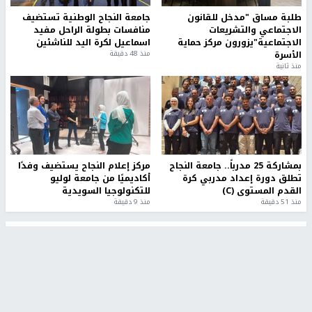
طلبة مساق "مدخل للقانون
جامعة النجاح الوطنية تستضيف
الاجتماعي والتشريعات
منافسات بطولة الراحل مفيد
الاجتماعية"يزورون مركز حماية
اسماعيل لكرة اليد للناشئين
الأسرة
منذ 48 دقيقة
منذ ثانية
بمشاركة 25 مدرباً.. جامعة النجاح
مركز إعلام النجاح يستضيف وفدًا
تطلق دورة إعداد مدربي كرة
أكاديميًا من جامعة لوليو
القدم المستوى (C)
للتكنولوجيا السويدية
منذ 51 دقيقة
منذ 9 دقيقة
تقارير
" قانون درومي".. بين حق الدفاع عن النفس وواقع
الفلسطينيين تحت الاحتلال
منذ 8 ثواني
تقارير