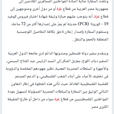
وتلفت السفارة عناية السادة المواطنين المسافرين القادمين إلى
جمهورية مصر العربية من قطاع
غزة
أو من دول أخرى ومتوجهين إلى
قطاع
غزة
، أنه يتوجب عليهم حيازة وثيقة شهادة اختبار فيروس كوفيد
19 – كورونا (PCR) حديثة لم يمرّ على إصدارها أكثر من 72 ساعة،
وستقوم السفارة بإصدار إعلان لاحق بكافة التفاصيل اللوجستية
المتعلقة بالحجز والتنقل .
ويتقدم سفير دولة فلسطين ومندوبها الدائم لدى جامعة الدول العربية
السفير دياب اللوح، بجزيل الشكر إلى السيد الرئيس عبد الفتاح السيسي،
والأجهزة و السلطات المصرية المعنية، نظير جهودهم المخلصة والدؤوبة
فى تخفيف الأعباء على أبناء الشعب الفلسطيني، و الدعم المستمر
للقضية الفلسطينية العادلة، حيث تأتي هذه الخطوة في إطار التعاون
الثنائي الوثيق بين السفارة والسلطات المصرية المسؤولة لتسهيل عودة
المواطنين الفلسطينيين من قطاع
غزة
سواء من داخل أو خارج الشقيقة
الكبرى مصر