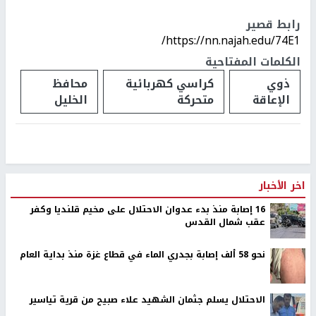
رابط قصير
https://nn.najah.edu/74E1/
الكلمات المفتاحية
ذوي
كراسي كهربائية
محافظ
الإعاقة
متحركة
الخليل
اخر الأخبار
16 إصابة منذ بدء عدوان الاحتلال على مخيم قلنديا وكفر
عقب شمال القدس
نحو 58 ألف إصابة بجدري الماء في قطاع غزة منذ بداية العام
الاحتلال يسلم جثمان الشهيد علاء صبيح من قرية تياسير