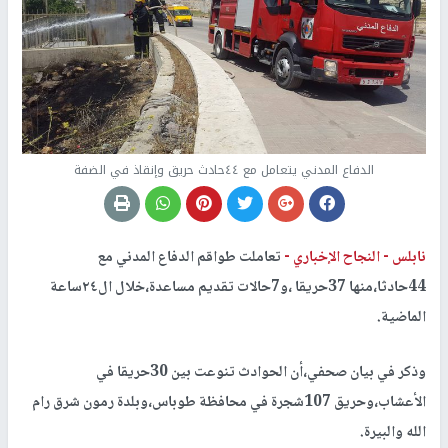
الدفاع المدني يتعامل مع ٤٤حادث حريق وإنقاذ في الضفة
نابلس -
النجاح الإخباري -
تعاملت طواقم الدفاع المدني مع
44حادثا،منها 37حريقا ،و7حالات تقديم مساعدة،خلال ال٢٤ساعة
الماضية.
وذكر في بيان صحفي،أن الحوادث تنوعت بين 30حريقا في
الأعشاب،وحريق 107شجرة في محافظة طوباس،وبلدة رمون شرق رام
الله والبيرة.