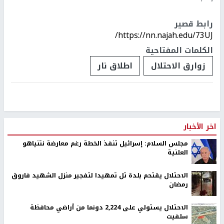
رابط قصير
https://nn.najah.edu/73UJ/
الكلمات المفتاحية
زوارق الاحتلال
اطلاق نار
اخر الأخبار
مجلس السلام: إسرائيل تنفذ الخطة رغم معارضة نتنياهو
العلنية
الاحتلال يقتحم بلدة تل تمهيدا لتفجير منزل الشهيد فاروق
رمضان
الاحتلال يستولي على 2,224 دونما من أراضي محافظة
سلفيت