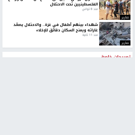
الفلسطينيين تحت الاحتلال
منذ 8 ثواني
تقارير
شهداء بينهم أطفال في غزة.. والاحتلال يصعّد
غاراته ويمنح السكان دقائق للإخلاء
منذ 11 ثانية
تقارير
تصريحات خاصة
تصريحات خاصة
تصريحات خاصة
غازي حمد للشرق: الاتفاق حصيلة
مدير مستشفى النجاح: : نقل
مفاوضات طويلة استمرت ستة
أجهزة غسيل الكلى دون تجهيزات
شهور
متكاملة خطر على المرضى
منذ 12 ثانية
منذ 2 ساعة
تصريحات خاصة
تصريحات خاصة