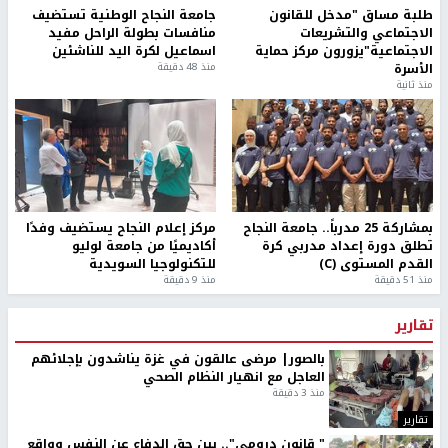
طلبة مساق "مدخل للقانون
جامعة النجاح الوطنية تستضيف
الاجتماعي والتشريعات
منافسات بطولة الراحل مفيد
الاجتماعية"يزورون مركز حماية
اسماعيل لكرة اليد للناشئين
الأسرة
منذ 48 دقيقة
منذ ثانية
بمشاركة 25 مدرباً.. جامعة النجاح
مركز إعلام النجاح يستضيف وفدًا
تطلق دورة إعداد مدربي كرة
أكاديميًا من جامعة لوليو
القدم المستوى (C)
للتكنولوجيا السويدية
منذ 51 دقيقة
منذ 9 دقيقة
تقارير
بالصور| مرضى عالقون في غزة يناشدون بإجلائهم
العاجل مع انهيار النظام الصحي
منذ 3 دقيقة
تقارير
" قانون درومي".. بين حق الدفاع عن النفس وواقع