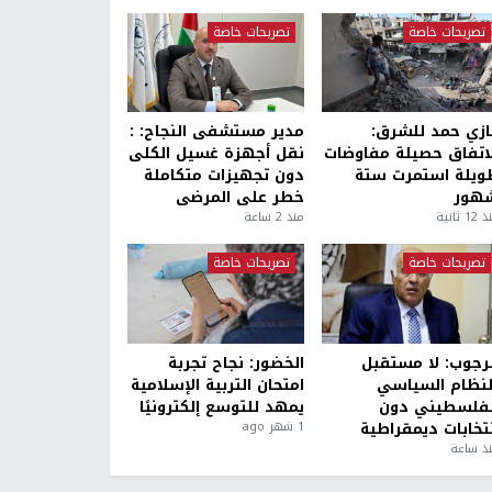
تصريحات خاصة
تصريحات خاصة
ازي حمد للشرق:
مدير مستشفى النجاح: :
لاتفاق حصيلة مفاوضات
نقل أجهزة غسيل الكلى
ويلة استمرت ستة
دون تجهيزات متكاملة
هور
خطر على المرضى
1 ثانية
منذ 2 ساعة
تصريحات خاصة
تصريحات خاصة
لرجوب: لا مستقبل
الخضور: نجاح تجربة
لنظام السياسي
امتحان التربية الإسلامية
لفلسطيني دون
يمهد للتوسع إلكترونيًا
نتخابات ديمقراطية
1 شهر ago
ذ ساعة