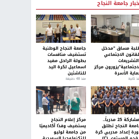
خبار جامعة النجاح
لبة مساق "مدخل
جامعة النجاح الوطنية
لقانون الاجتماعي
تستضيف منافسات
التشريعات
بطولة الراحل مفيد
لاجتماعية"يزورون مركز
اسماعيل لكرة اليد
ماية الأسرة
للناشئين
ذ ثانية
منذ 48 دقيقة
بمشاركة 25 مدرباً..
مركز إعلام النجاح
امعة النجاح تطلق
يستضيف وفدًا أكاديميًا
ورة إعداد مدربي كرة
من جامعة لوليو
قدم المستوى (C)
للتكنولوجيا السويدية