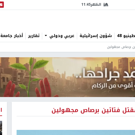
الظهر
11:45
البث
نيو 48
شؤون إسرائيلية
عربي ودولي
تقارير
أخبار جامعة 
تين برصاص مجهولين
مقتل فتاتين برصاص مجهولين
ا