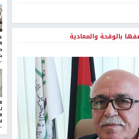
ها بالوقحة والمعادية
غ
ا
ط
ش
منذ 2
ا
ل
ا
ا
من