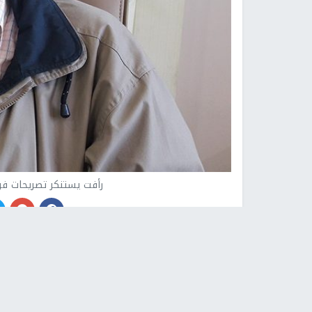
رأفت يستنكر تصريحات فر
نابلس -
النجاح الإخباري -
استنكر عضو اللجنة التنفي
الديمقراطي الفلسطيني "فدا" صالح رأفت تصريحات ا
الرئيس محمود عباس واستبداله بمحمد دحلان، واصفا