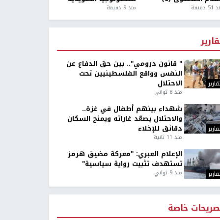
5 دقيقة
منذ 9 دقيقة
قارير
" قانون درومي".. بين حق الدفاع عن
النفس وواقع الفلسطينيين تحت
الاحتلال
قارير
منذ 8 ثواني
شهداء بينهم أطفال في غزة..
والاحتلال يصعّد غاراته ويمنح السكان
دقائق للإخلاء
قارير
منذ 11 ثانية
الإعلام العبري: "معركة مضيق هرمز
تستهدف تثبيت رواية سياسية"
منذ 9 ثواني
قارير
صريحات خاصة