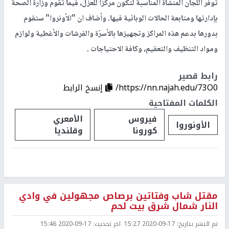
توفر اللجان المنشأة المناسبة لتكون مركزا للعزل، فيما تقوم وزارة الصحة
بإدارتها ومتابعة الحالات الوبائية فيها. وأضاف ان "الأونروا" ستقوم
بدورها بدعم هذه المراكز وتجهيزها بالأسرّة والفرشات والأغطية ولوازم
ومواد التنظيف والتعقيم، وكافة الاحتياجات .
رابط قصير
https://nn.najah.edu/73O0/
إنسخ الرابط
الكلمات المفتاحية
فيروس
الأمعري
الأونوروا
كورونا
وقلنديا
مقتل شاب وفتاتين برصاص مجهولين في وادي
النار شمال شرق بيت لحم
تم النشر بتاريخ:
2020-09-17 15:27
اخر تحديث:
2020-09-17 15:46