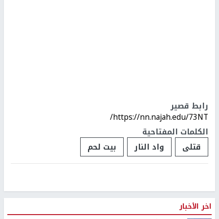
رابط قصير
https://nn.najah.edu/73NT/
الكلمات المفتاحية
قتلى
واد النار
بيت لحم
الاحتلال يخطر بهدم منزلين في واد الحمص ببيت