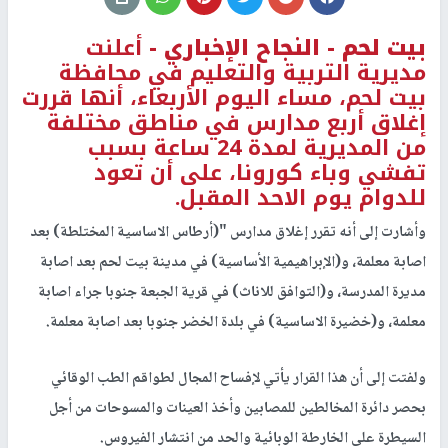
بيت لحم -
النجاح الإخباري -
أعلنت
مديرية التربية والتعليم في محافظة
بيت لحم، مساء اليوم الأربعاء، أنها قررت
إغلاق أربع مدارس في مناطق مختلفة
من المديرية لمدة 24 ساعة بسبب
تفشي وباء كورونا، على أن تعود
للدوام يوم الاحد المقبل.
وأشارت إلى أنه تقرر إغلاق مدارس "(أرطاس الاساسية المختلطة) بعد
اصابة معلمة، و(الإبراهيمية الأساسية) في مدينة بيت لحم بعد اصابة
مديرة المدرسة، و(التوافق للاناث) في قرية الجبعة جنوبا جراء اصابة
معلمة، و(خضيرة الاساسية) في بلدة الخضر جنوبا بعد اصابة معلمة.
ولفتت إلى أن هذا القرار يأتي لإفساح المجال لطواقم الطب الوقائي
بحصر دائرة المخالطين للمصابين وأخذ العينات والمسوحات من أجل
السيطرة على الخارطة الوبائية والحد من انتشار الفيروس.