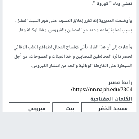
تفشي وباء " كورونا ".
وأوضحت المديرية إنه تقرر إغلاق المسجد حتى فجر السبت المقبل،
بسبب اصابة إمامه وعدد من المصلين بالفيروس، وفقا لوكالة وفا.
وأشارت إلى أن هذا القرار يأتي لإفساح المجال لطواقم الطب الوقائي
لحصر دائرة المخالطين للمصابين وأخذ العينات والمسوحات، من أجل
السيطرة على الخارطة الوبائية والحد من انتشار الفيروس.
رابط قصير
https://nn.najah.edu/73C4/
الكلمات المفتاحية
مسجد الخضر
بيت
فيروس
الكبير
لحم
كورونا